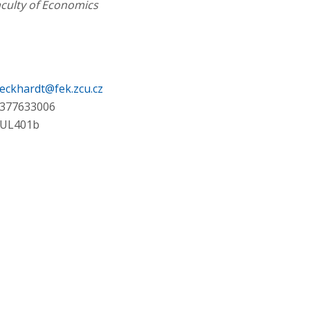
Faculty of Economics
eckhardt@fek.zcu.cz
377633006
UL401b