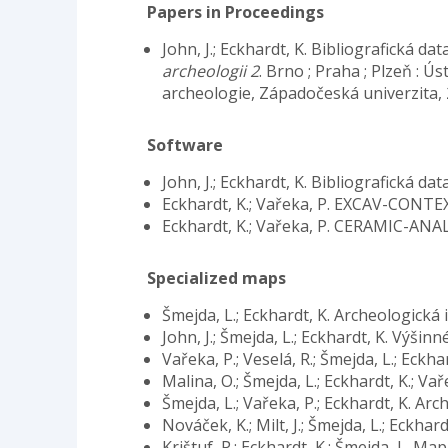
Papers in Proceedings
John, J.; Eckhardt, K. Bibliografická 
archeologii 2
. Brno ; Praha ; Plzeň : 
archeologie, Západočeská univerzita, 
Software
John, J.; Eckhardt, K. Bibliografická d
Eckhardt, K.; Vařeka, P. EXCAV-CONTE
Eckhardt, K.; Vařeka, P. CERAMIC-ANA
Specialized maps
Šmejda, L.; Eckhardt, K. Archeologická
John, J.; Šmejda, L.; Eckhardt, K. Výši
Vařeka, P.; Veselá, R.; Šmejda, L.; Ec
Malina, O.; Šmejda, L.; Eckhardt, K.; Va
Šmejda, L.; Vařeka, P.; Eckhardt, K. Ar
Nováček, K.; Milt, J.; Šmejda, L.; Eckha
Krištuf, P.; Eckhardt, K.; Šmejda, L. 