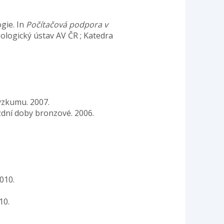
ogie. In
Počítačová podpora v
eologický ústav AV ČR ; Katedra
ýzkumu. 2007.
zdní doby bronzové. 2006.
010.
10.