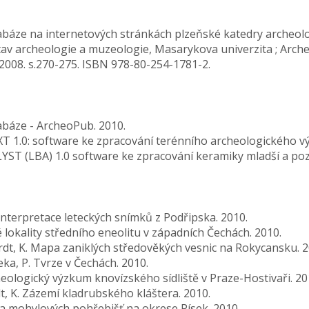
databáze na internetových stránkách plzeňské katedry archeol
Ústav archeologie a muzeologie, Masarykova univerzita ; Arch
2008. s.270-275. ISBN 978-80-254-1781-2.
atabáze - ArcheoPub. 2010.
XT 1.0: software ke zpracování terénního archeologického v
LYST (LBA) 1.0 software ke zpracování keramiky mladší a po
 interpretace leteckých snímků z Podřipska. 2010.
nné lokality středního eneolitu v západních Čechách. 2010.
khardt, K. Mapa zaniklých středověkých vesnic na Rokycansku. 2
řeka, P. Tvrze v Čechách. 2010.
cheologický výzkum knovízského sídliště v Praze-Hostivaři. 20
rdt, K. Zázemí kladrubského kláštera. 2010.
Mapa mohylových pohřebišť na okrese Písek. 2010.