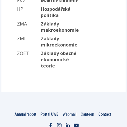
EK2
Makroekonomie
HP
Hospodářská
politika
ZMA
Základy
makroekonomie
ZMI
Základy
mikroekonomie
ZOET
Základy obecné
ekonomické
teorie
Annual report
Portal UWB
Webmail
Canteen
Contact