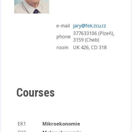
e-mail
jary@fek.zcu.cz
377633106 (Plzeň),
phone
3159 (Cheb)
room
UK 426, CD 318
Courses
EK1
Mikroekonomie