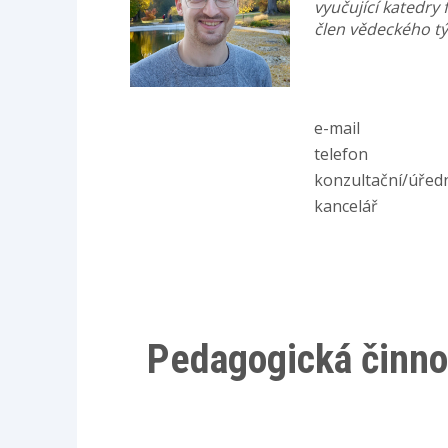
vyučující katedry 
člen vědeckého tý
e-mail
telefon
konzultační/úřed
kancelář
Pedagogická činno