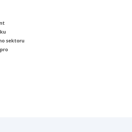
nt
iku
ho sektoru
 pro