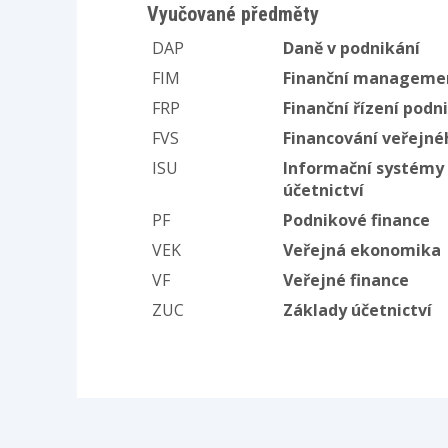
Vyučované předměty
DAP
Daně v podnikání
FIM
Finanční manageme
FRP
Finanční řízení podn
FVS
Financování veřejné
ISU
Informační systémy
účetnictví
PF
Podnikové finance
VEK
Veřejná ekonomika
VF
Veřejné finance
ZUC
Základy účetnictví