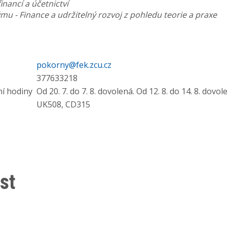
financí a účetnictví
mu - Finance a udržitelný rozvoj z pohledu teorie a praxe
pokorny@fek.zcu.cz
377633218
ní hodiny
Od 20. 7. do 7. 8. dovolená. Od 12. 8. do 14. 8. dovol
UK508, CD315
st