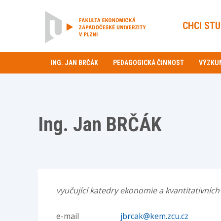
CHCI ST
ING. JAN BRČÁK
PEDAGOGICKÁ ČINNOST
VÝZKU
Ing. Jan BRČÁK
vyučující katedry ekonomie a kvantitativníc
e-mail
jbrcak@kem.zcu.cz