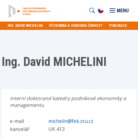
MENU
ING. DAVID MICHELINI
VÝZKUMNÁ A ODBORNÁ ČINNOST
PUBLIKACE
Ing. David MICHELINI
interní doktorand katedry podnikové ekonomiky a
managementu
e-mail
michelin@fek.zcu.cz
kancelář
UK 413