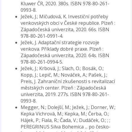
Kluwer ČR, 2020. 380s. ISBN 978-80-261-
0993-8.
Ježek, J.; Mičudová, K. Investiční potřeby
venkovských obcí v České republice. Plzeň :
Západočeská univerzita, 2020. 66s. ISBN
978-80-261-0991-4.
Ježek, J. Adaptační strategie rozvoje
venkova. Příklady dobré praxe. Plzeň :
Západočeská univerzita, 2020. 64s. ISBN
978-80-261-0994-5.
Ježek, J.; Krbová, J.; Slach, O.; Bosák, O.;
Kopp, J.; Lepič, M.; Nováček, A.; Pašek, J.;
Preis, J. Zahraniční zkušenosti s revitalizací
městských center. Plzeň : Západočeská
univerzita, 2019. 277s. ISBN 978-80-261-
0993-8.
Megger, N.; Dolejší, M.; Ježek, J.; Dorner, W.;
Kepka Vichrová, M.; Kepka, M.; Čerba, O.;
Hájek, P.; Fiala, R.; Čada, V.; Dudáček, O.; ; ;
PEREGRINUS Silva Bohemica ... po česko-