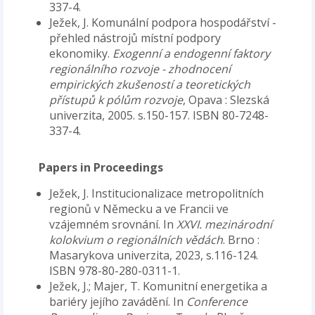
337-4.
Ježek, J. Komunální podpora hospodářství -
přehled nástrojů místní podpory
ekonomiky.
Exogenní a endogenní faktory
regionálního rozvoje - zhodnocení
empirických zkušeností a teoretických
přístupů k pólům rozvoje
, Opava : Slezská
univerzita, 2005. s.150-157. ISBN 80-7248-
337-4.
Papers in Proceedings
Ježek, J. Institucionalizace metropolitních
regionů v Německu a ve Francii ve
vzájemném srovnání. In
XXVI. mezinárodní
kolokvium o regionálních vědách
. Brno :
Masarykova univerzita, 2023, s.116-124.
ISBN 978-80-280-0311-1.
Ježek, J.; Majer, T. Komunitní energetika a
bariéry jejího zavádění. In
Conference