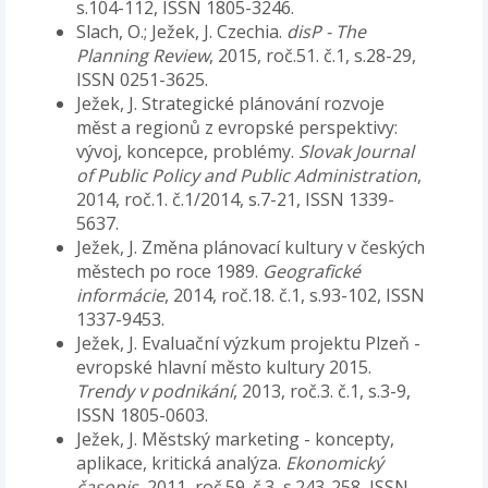
s.104-112, ISSN 1805-3246.
Slach, O.; Ježek, J. Czechia.
disP - The
Planning Review
, 2015, roč.51. č.1, s.28-29,
ISSN 0251-3625.
Ježek, J. Strategické plánování rozvoje
měst a regionů z evropské perspektivy:
vývoj, koncepce, problémy.
Slovak Journal
of Public Policy and Public Administration
,
2014, roč.1. č.1/2014, s.7-21, ISSN 1339-
5637.
Ježek, J. Změna plánovací kultury v českých
městech po roce 1989.
Geografické
informácie
, 2014, roč.18. č.1, s.93-102, ISSN
1337-9453.
Ježek, J. Evaluační výzkum projektu Plzeň -
evropské hlavní město kultury 2015.
Trendy v podnikání
, 2013, roč.3. č.1, s.3-9,
ISSN 1805-0603.
Ježek, J. Městský marketing - koncepty,
aplikace, kritická analýza.
Ekonomický
časopis
, 2011, roč.59. č.3, s.243-258, ISSN