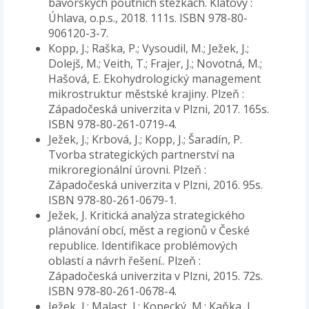
bavorských poutních stezkách. Klatovy :
Úhlava, o.p.s., 2018. 111s. ISBN 978-80-
906120-3-7.
Kopp, J.; Raška, P.; Vysoudil, M.; Ježek, J.;
Dolejš, M.; Veith, T.; Frajer, J.; Novotná, M.;
Hašová, E. Ekohydrologický management
mikrostruktur městské krajiny. Plzeň :
Západočeská univerzita v Plzni, 2017. 165s.
ISBN 978-80-261-0719-4.
Ježek, J.; Krbová, J.; Kopp, J.; Šaradín, P.
Tvorba strategických partnerství na
mikroregionální úrovni. Plzeň :
Západočeská univerzita v Plzni, 2016. 95s.
ISBN 978-80-261-0679-1.
Ježek, J. Kritická analýza strategického
plánování obcí, měst a regionů v České
republice. Identifikace problémových
oblastí a návrh řešení.. Plzeň :
Západočeská univerzita v Plzni, 2015. 72s.
ISBN 978-80-261-0678-4.
Ježek, J.; Malast, J.; Kopecký, M.; Kaňka, L.