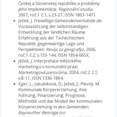
Českej a Slovenskej republike a problémy
jeho implementácie.
Regionální studia
,
2007, roč.1. č.1, s.23-27, ISSN 1803-1471.
Ježek, J. Freiwillige Gemeindenverbände als
Voraussetzung der selbstständigen
Entwicklung der ländlichen Räume.
Erfahrung aus der Tschechischen
Republik: gegenwärtige Lage und
Perspektiven.
Revija za geografijo
, 2006,
roč.1. č.2, s.133-144, ISSN 1854-665X.
Ježek, J. Interpretace městského
marketingu v komunální praxi.
Marketingová panoráma
, 2004, roč.2. č.1,
s.8-11, ISSN 1336-1864.
Eger, L.; Jakubíková, D.; Ježek, J.; Plevný, M.
Kommunale Körpererziehung, ihre
Führung, Finanzierung, Prognose,
Methodik und das Modell der kommunalen
Körpererziehung in den Gemeinden.
Bayreuther Beiträge zur