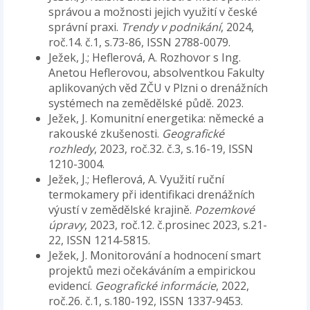
správou a možnosti jejich využití v české
správní praxi.
Trendy v podnikání
, 2024,
roč.14. č.1, s.73-86, ISSN 2788-0079.
Ježek, J.; Heflerová, A. Rozhovor s Ing.
Anetou Heflerovou, absolventkou Fakulty
aplikovaných věd ZČU v Plzni o drenážních
systémech na zemědělské půdě. 2023.
Ježek, J. Komunitní energetika: německé a
rakouské zkušenosti.
Geografické
rozhledy
, 2023, roč.32. č.3, s.16-19, ISSN
1210-3004.
Ježek, J.; Heflerová, A. Využití ruční
termokamery při identifikaci drenážních
výustí v zemědělské krajině.
Pozemkové
úpravy
, 2023, roč.12. č.prosinec 2023, s.21-
22, ISSN 1214-5815.
Ježek, J. Monitorování a hodnocení smart
projektů mezi očekáváním a empirickou
evidencí.
Geografické informácie
, 2022,
roč.26. č.1, s.180-192, ISSN 1337-9453.