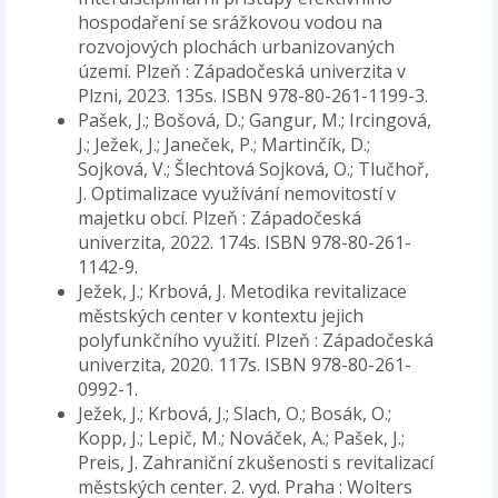
hospodaření se srážkovou vodou na
rozvojových plochách urbanizovaných
území. Plzeň : Západočeská univerzita v
Plzni, 2023. 135s. ISBN 978-80-261-1199-3.
Pašek, J.; Bošová, D.; Gangur, M.; Ircingová,
J.; Ježek, J.; Janeček, P.; Martinčík, D.;
Sojková, V.; Šlechtová Sojková, O.; Tlučhoř,
J. Optimalizace využívání nemovitostí v
majetku obcí. Plzeň : Západočeská
univerzita, 2022. 174s. ISBN 978-80-261-
1142-9.
Ježek, J.; Krbová, J. Metodika revitalizace
městských center v kontextu jejich
polyfunkčního využití. Plzeň : Západočeská
univerzita, 2020. 117s. ISBN 978-80-261-
0992-1.
Ježek, J.; Krbová, J.; Slach, O.; Bosák, O.;
Kopp, J.; Lepič, M.; Nováček, A.; Pašek, J.;
Preis, J. Zahraniční zkušenosti s revitalizací
městských center. 2. vyd. Praha : Wolters