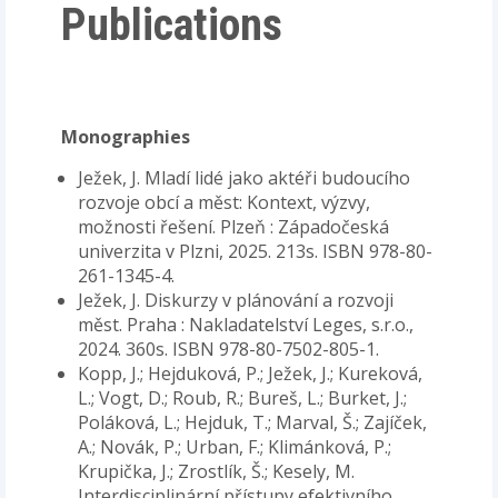
Publications
Monographies
Ježek, J. Mladí lidé jako aktéři budoucího
rozvoje obcí a měst: Kontext, výzvy,
možnosti řešení. Plzeň : Západočeská
univerzita v Plzni, 2025. 213s. ISBN 978-80-
261-1345-4.
Ježek, J. Diskurzy v plánování a rozvoji
měst. Praha : Nakladatelství Leges, s.r.o.,
2024. 360s. ISBN 978-80-7502-805-1.
Kopp, J.; Hejduková, P.; Ježek, J.; Kureková,
L.; Vogt, D.; Roub, R.; Bureš, L.; Burket, J.;
Poláková, L.; Hejduk, T.; Marval, Š.; Zajíček,
A.; Novák, P.; Urban, F.; Klimánková, P.;
Krupička, J.; Zrostlík, Š.; Kesely, M.
Interdisciplinární přístupy efektivního