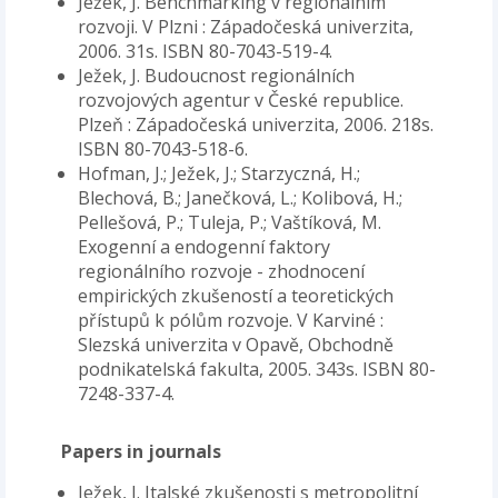
Ježek, J. Benchmarking v regionálním
rozvoji. V Plzni : Západočeská univerzita,
2006. 31s. ISBN 80-7043-519-4.
Ježek, J. Budoucnost regionálních
rozvojových agentur v České republice.
Plzeň : Západočeská univerzita, 2006. 218s.
ISBN 80-7043-518-6.
Hofman, J.; Ježek, J.; Starzyczná, H.;
Blechová, B.; Janečková, L.; Kolibová, H.;
Pellešová, P.; Tuleja, P.; Vaštíková, M.
Exogenní a endogenní faktory
regionálního rozvoje - zhodnocení
empirických zkušeností a teoretických
přístupů k pólům rozvoje. V Karviné :
Slezská univerzita v Opavě, Obchodně
podnikatelská fakulta, 2005. 343s. ISBN 80-
7248-337-4.
Papers in journals
Ježek, J. Italské zkušenosti s metropolitní