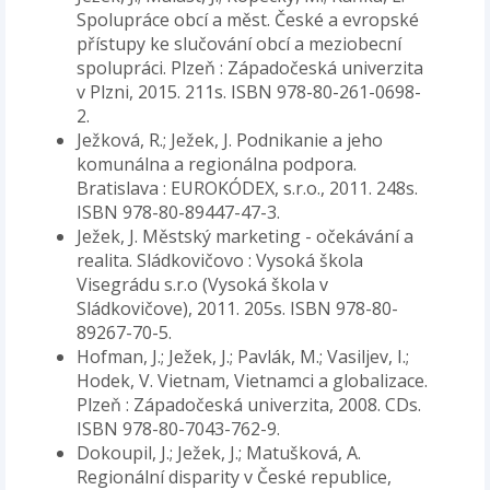
Spolupráce obcí a měst. České a evropské
přístupy ke slučování obcí a meziobecní
spolupráci. Plzeň : Západočeská univerzita
v Plzni, 2015. 211s. ISBN 978-80-261-0698-
2.
Ježková, R.; Ježek, J. Podnikanie a jeho
komunálna a regionálna podpora.
Bratislava : EUROKÓDEX, s.r.o., 2011. 248s.
ISBN 978-80-89447-47-3.
Ježek, J. Městský marketing - očekávání a
realita. Sládkovičovo : Vysoká škola
Visegrádu s.r.o (Vysoká škola v
Sládkovičove), 2011. 205s. ISBN 978-80-
89267-70-5.
Hofman, J.; Ježek, J.; Pavlák, M.; Vasiljev, I.;
Hodek, V. Vietnam, Vietnamci a globalizace.
Plzeň : Západočeská univerzita, 2008. CDs.
ISBN 978-80-7043-762-9.
Dokoupil, J.; Ježek, J.; Matušková, A.
Regionální disparity v České republice,