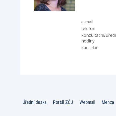
e-mail
telefon
konzultační/úřed
hodiny
kancelář
Úřední deska
Portál ZČU
Webmail
Menza