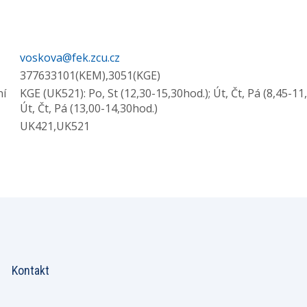
voskova@fek.zcu.cz
377633101(KEM),3051(KGE)
ní
KGE (UK521): Po, St (12,30-15,30hod.); Út, Čt, Pá (8,45-11
Út, Čt, Pá (13,00-14,30hod.)
UK421,UK521
Kontakt