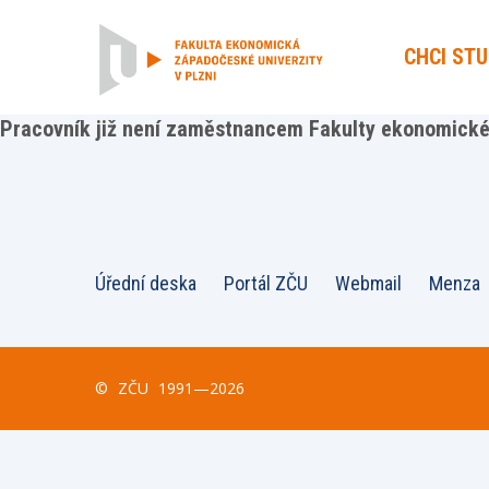
CHCI ST
Pracovník již není zaměstnancem Fakulty ekonomické 
Úřední deska
Portál ZČU
Webmail
Menza
©
ZČU
1991—2026