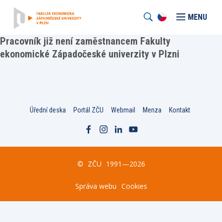
MENU
Pracovník již není zaměstnancem Fakulty
ekonomické Západočeské univerzity v Plzni
Úřední deska
Portál ZČU
Webmail
Menza
Kontakt
©
ZČU
1991—2026
Správa webu
Cookies