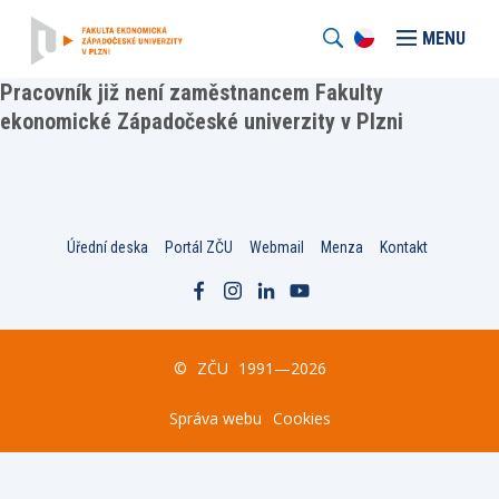
MENU
Pracovník již není zaměstnancem Fakulty
ekonomické Západočeské univerzity v Plzni
Úřední deska
Portál ZČU
Webmail
Menza
Kontakt
©
ZČU
1991—2026
Správa webu
Cookies