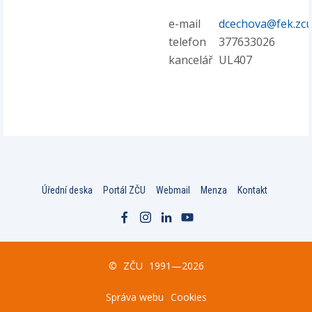
e-mail
dcechova@fek.zcu
telefon
377633026
kancelář
UL407
Úřední deska
Portál ZČU
Webmail
Menza
Kontakt
©
ZČU
1991—2026
Správa webu
Cookies