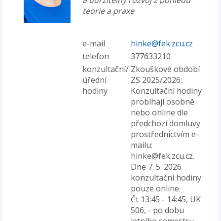
a udržitelný rozvoj z pohledu
teorie a praxe
e-mail
hinke@fek.zcu.cz
telefon
377633210
konzultační/
Zkouškové období
úřední
ZS 2025/2026:
hodiny
Konzultační hodiny
probíhají osobně
nebo online dle
předchozí domluvy
prostřednictvím e-
mailu:
hinke@fek.zcu.cz.
Dne 7. 5. 2026
konzultační hodiny
pouze online.
Čt 13:45 - 14:45, UK
506, - po dobu