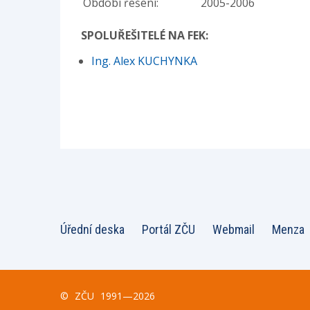
Období řešení:
2005-2006
SPOLUŘEŠITELÉ NA FEK:
Ing. Alex KUCHYNKA
Úřední deska
Portál ZČU
Webmail
Menza
©
ZČU
1991—2026