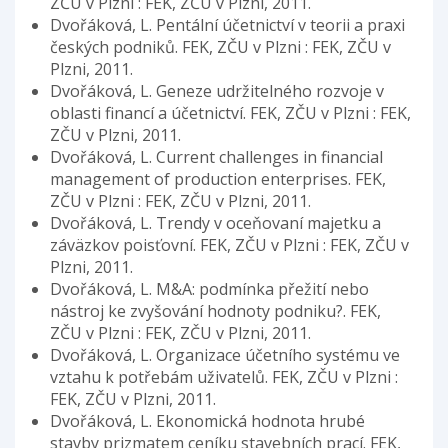
ZČU v Plzni : FEK, ZČU v Plzni, 2011.
Dvořáková, L. Pentální účetnictví v teorii a praxi
českých podniků. FEK, ZČU v Plzni : FEK, ZČU v
Plzni, 2011.
Dvořáková, L. Geneze udržitelného rozvoje v
oblasti financí a účetnictví. FEK, ZČU v Plzni : FEK,
ZČU v Plzni, 2011.
Dvořáková, L. Current challenges in financial
management of production enterprises. FEK,
ZČU v Plzni : FEK, ZČU v Plzni, 2011.
Dvořáková, L. Trendy v oceňovaní majetku a
záväzkov poisťovní. FEK, ZČU v Plzni : FEK, ZČU v
Plzni, 2011.
Dvořáková, L. M&A: podmínka přežití nebo
nástroj ke zvyšování hodnoty podniku?. FEK,
ZČU v Plzni : FEK, ZČU v Plzni, 2011.
Dvořáková, L. Organizace účetního systému ve
vztahu k potřebám uživatelů. FEK, ZČU v Plzni :
FEK, ZČU v Plzni, 2011.
Dvořáková, L. Ekonomická hodnota hrubé
stavby prizmatem ceníku stavebních prací. FEK,