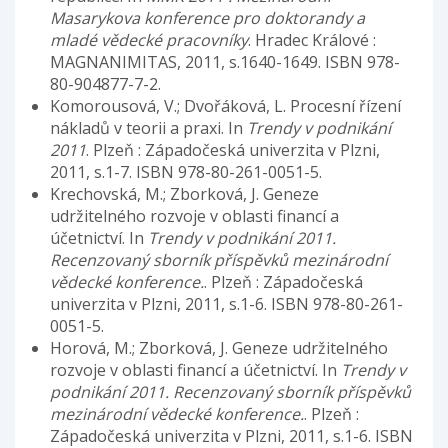
Masarykova konference pro doktorandy a
mladé vědecké pracovníky
. Hradec Králové :
MAGNANIMITAS, 2011, s.1640-1649. ISBN 978-
80-904877-7-2.
Komorousová, V.; Dvořáková, L. Procesní řízení
nákladů v teorii a praxi. In
Trendy v podnikání
2011
. Plzeň : Západočeská univerzita v Plzni,
2011, s.1-7. ISBN 978-80-261-0051-5.
Krechovská, M.; Zborková, J. Geneze
udržitelného rozvoje v oblasti financí a
účetnictví. In
Trendy v podnikání 2011.
Recenzovaný sborník příspěvků mezinárodní
vědecké konference.
. Plzeň : Západočeská
univerzita v Plzni, 2011, s.1-6. ISBN 978-80-261-
0051-5.
Horová, M.; Zborková, J. Geneze udržitelného
rozvoje v oblasti financí a účetnictví. In
Trendy v
podnikání 2011. Recenzovaný sborník příspěvků
mezinárodní vědecké konference.
. Plzeň :
Západočeská univerzita v Plzni, 2011, s.1-6. ISBN