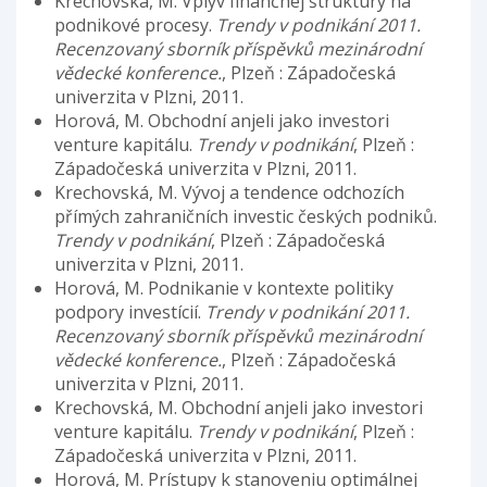
Krechovská, M. Vplyv finančnej štruktúry na
podnikové procesy.
Trendy v podnikání 2011.
Recenzovaný sborník příspěvků mezinárodní
vědecké konference.
, Plzeň : Západočeská
univerzita v Plzni, 2011.
Horová, M. Obchodní anjeli jako investori
venture kapitálu.
Trendy v podnikání
, Plzeň :
Západočeská univerzita v Plzni, 2011.
Krechovská, M. Vývoj a tendence odchozích
přímých zahraničních investic českých podniků.
Trendy v podnikání
, Plzeň : Západočeská
univerzita v Plzni, 2011.
Horová, M. Podnikanie v kontexte politiky
podpory investícií.
Trendy v podnikání 2011.
Recenzovaný sborník příspěvků mezinárodní
vědecké konference.
, Plzeň : Západočeská
univerzita v Plzni, 2011.
Krechovská, M. Obchodní anjeli jako investori
venture kapitálu.
Trendy v podnikání
, Plzeň :
Západočeská univerzita v Plzni, 2011.
Horová, M. Prístupy k stanoveniu optimálnej