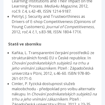
Learning Institutions and Their Impact on the
Learning Process.
Media4u Magazine
, 2012,
roč.9. č.4, s.42-49, ISSN 1214-9187.
Petrtyl, J. Security and Trustworthiness as
Drivers of E-shop Competitiveness (Opinions of
Young Customers).
Journal of Competitiveness
,
2012, roč.4. č.1, s.83-98, ISSN 1804-171X.
Statě ve sborníku
Kaňka, L. Transparentní čerpání prostředků ze
strukturálních fondů EU v České republice. In
Chování podnikatelských subjektů na trhu a
jeho vnímání zákazníkem
. Plzeň : Západočeská
univerzita v Plzni, 2012, s.46-60. ISBN 978-80-
261-0171-0.
Cimler, P. Fyzická dostupnost služeb
maloobchodu - předpoklad pro volbu alternativ
nákupu. In
Chování podnikatelských subjektů na
trhu a jeho vnímání zákazníkem
. Plzeň :
Západočeská univerzita v Plzni, 2012, s.23-35.