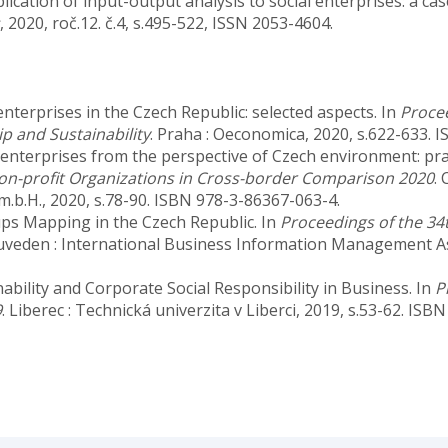
ication of input-output analysis to social enterprises: a ca
, 2020, roč.12. č.4, s.495-522, ISSN 2053-4604.
enterprises in the Czech Republic: selected aspects. In
Procee
 and Sustainability
. Praha : Oeconomica, 2020, s.622-633. 
 enterprises from the perspective of Czech environment: pra
n-profit Organizations in Cross-border Comparison 2020
.
b.H., 2020, s.78-90. ISBN 978-3-86367-063-4.
ups Mapping in the Czech Republic. In
Proceedings of the 34
uveden : International Business Information Management As
ability and Corporate Social Responsibility in Business. In
P
9
. Liberec : Technická univerzita v Liberci, 2019, s.53-62. IS