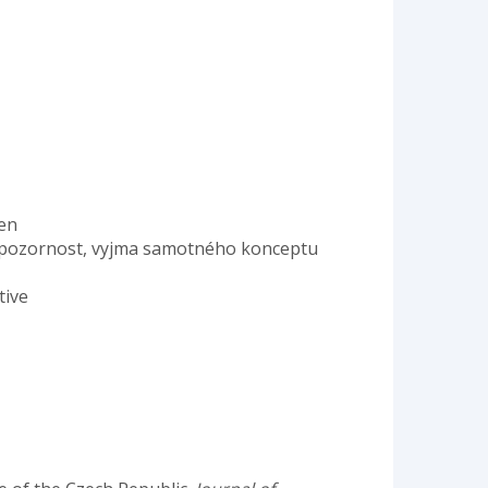
den
á pozornost, vyjma samotného konceptu
tive