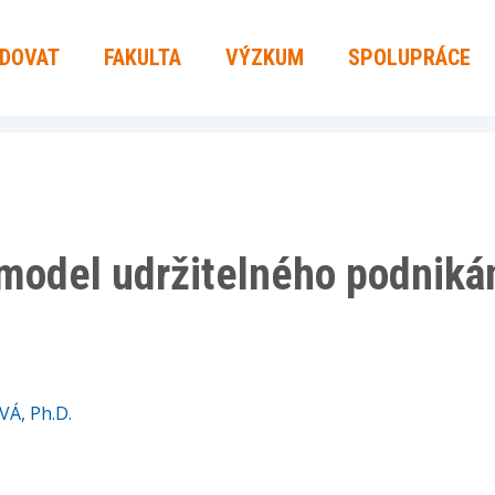
UDOVAT
FAKULTA
VÝZKUM
SPOLUPRÁCE
 model udržitelného podniká
VÁ, Ph.D.