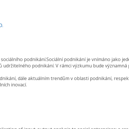
D.
sociálního podnikání.Sociální podnikání je vnímáno jako je
ěrů udržitelného podnikání. V rámci výzkumu bude významn
odnikání, dále aktuálním trendům v oblasti podnikání, respek
ních inovací.