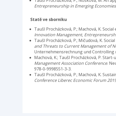
Taušl Procházková, P.; Nosková, M. An appl
Entrepreneurship in Emerging Economies
Statě ve sborníku
Taušl Procházková, P.; Machová, K. Social 
Innovation Management, Entrepreneurship
Taušl Procházková, P.; Mičudová, K. Social
and Threats to Current Management of No
Unternehmensrechnung und Controlling m.
Machová, K.; Taušl Procházková, P. Start-
Management Association Conference
. Ne
978-0-9998551-3-3.
Taušl Procházková, P.; Machová, K. Sustain
Conference Liberec Economic Forum 201