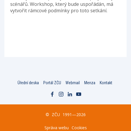
scénářů. Workshop, který bude uspořádán, má
vytvořit rámcové podmínky pro toto setkání.
Úřední deska
Portál ZČU
Webmail
Menza
Kontakt
©
ZČU
1991—2026
Správa webu
Cookies