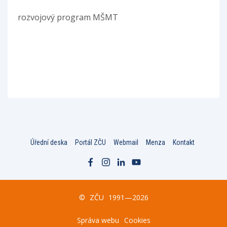
rozvojový program MŠMT
Úřední deska
Portál ZČU
Webmail
Menza
Kontakt
©
ZČU
1991—2026
Správa webu
Cookies