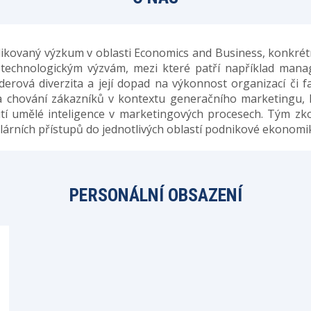
likovaný výzkum v oblasti Economics and Business, konkr
echnologickým výzvám, mezi které patří například manage
ová diverzita a její dopad na výkonnost organizací či fakt
a chování zákazníků v kontextu generačního marketingu, k
žití umělé inteligence v marketingových procesech. Tým z
irkulárních přístupů do jednotlivých oblastí podnikové ekono
PERSONÁLNÍ OBSAZENÍ