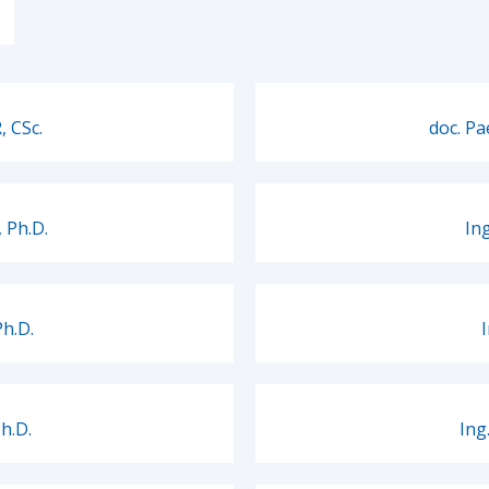
, CSc.
doc. P
 Ph.D.
In
Ph.D.
h.D.
In