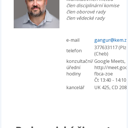
člen disciplinární komise
člen oborové rady
člen vědecké rady
e-mail
gangur@kem.zc
377633117 (Plze
telefon
(Cheb)
konzultační/
Google Meets, 
úřední
http://meet.go
hodiny
fbca-zoe
Čt 13:40 - 14:10
kancelář
UK 425, CD 208