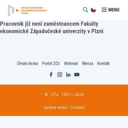
MENU
Pracovník již není zaměstnancem Fakulty
ekonomické Západočeské univerzity v Plzni
Úřední deska
Portál ZČU
Webmail
Menza
Kontakt
©
ZČU
1991—2026
Správa webu
Cookies