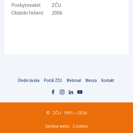
Poskytovatel:
ZČU
Období řešení:
2006
Úřední deska
Portál ZČU
Webmail
Menza
Kontakt
©
ZČU
1991—2026
Správa webu
Cookies