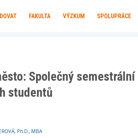
UDOVAT
FAKULTA
VÝZKUM
SPOLUPRÁCE
město: Společný semestrální
h studentů
EROVÁ, Ph.D., MBA