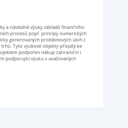
iky a následně výuky základů finančního
ních procesů popř. principy numerických
ticky generovaných problémových úloh z
trhů. Tyto výukové objekty přispějí ke
 projektem podpořen nákup zahraniční i
ším podporující výuku v uvažovaných