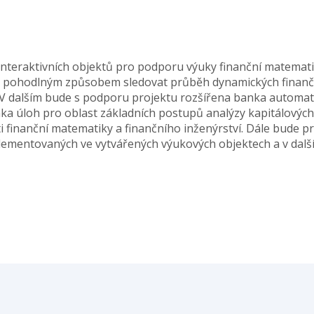
 interaktivních objektů pro podporu výuky finanční matemat
sky pohodlným způsobem sledovat průběh dynamických finanč
 V dalším bude s podporu projektu rozšířena banka automa
ka úloh pro oblast základních postupů analýzy kapitálových 
sti finanční matematiky a finančního inženýrství. Dále bude
mplementovaných ve vytvářených výukových objektech a v dal