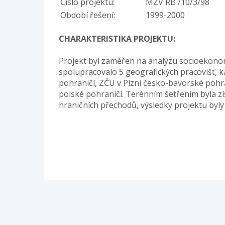
Číslo projektu:
MZV RB /10/3/98
Období řešení:
1999-2000
CHARAKTERISTIKA PROJEKTU:
Projekt byl zaměřen na analýzu socioekonom
spolupracovalo 5 geografických pracovišť, k
pohraničí, ZČU v Plzni česko-bavorské poh
polské pohraničí. Terénním šetřením byla zí
hraničních přechodů, výsledky projektu byly