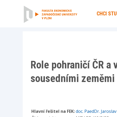
CHCI ST
Role pohraničí ČR a 
sousedními zeměmi p
Hlavní řešitel na FEK:
doc. PaedDr. Jarosla