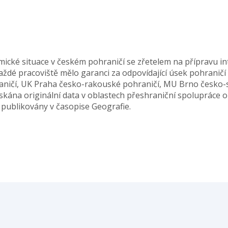
ické situace v českém pohraničí se zřetelem na přípravu in
aždé pracoviště mělo garanci za odpovídající úsek pohraničí
raničí, UK Praha česko-rakouské pohraničí, MU Brno česko-
skána originální data v oblastech přeshraniční spolupráce ob
 publikovány v časopise Geografie.