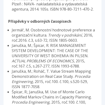
Plzeň : NAVA- nakladatelská a vydavatelská
agentura, 2014. 105s. ISBN 978-80-7211-470-2.
Příspěvky v odborných časopisech
Jermář, M. Osobnostní hodnotové preference a
organizační kultura.
Trendy v podnikání
, 2016,
roč.2016. č.3, s.63-72, ISSN 1805-0603.
Januška, M.; Špicar, R. RISK MANAGEMENT
SYSTEM DEVELOPMENT: THE CASE OF THE
UNIVERSITY OF WEST BOHEMIA IN PILSEN.
ACTUAL PROBLEMS OF ECONOMICS
, 2015,
roč.167. č.5, s.267-277, ISSN 1993-6788.
Januška, M.; Roháč, T. Value Stream Mapping
Demonstration on Real Case Study.
Procedia
Engineering
, 2015, roč.100. č.100, s.520-529,
ISSN 1877-7058.
Špicar, R.; Januška, M. Use of Monte Carlo
Modified Markov Chains in Capacity Planning.
Procedia Engineering
, 2015, roč.100. č.100,