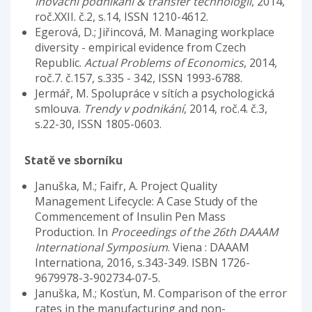
Inovační podnikání & transfer technologií
, 2014,
roč.XXII. č.2, s.14, ISSN 1210-4612.
Egerová, D.; Jiřincová, M. Managing workplace
diversity - empirical evidence from Czech
Republic.
Actual Problems of Economics
, 2014,
roč.7. č.157, s.335 - 342, ISSN 1993-6788.
Jermář, M. Spolupráce v sítích a psychologická
smlouva.
Trendy v podnikání
, 2014, roč.4. č.3,
s.22-30, ISSN 1805-0603.
Statě ve sborníku
Januška, M.; Faifr, A. Project Quality
Management Lifecycle: A Case Study of the
Commencement of Insulin Pen Mass
Production. In
Proceedings of the 26th DAAAM
International Symposium
. Viena : DAAAM
Internationa, 2016, s.343-349. ISBN 1726-
9679978-3-902734-07-5.
Januška, M.; Kosťun, M. Comparison of the error
rates in the manufacturing and non-