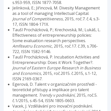
s.953-959, ISSN 1877-7058.
Jelínková, E.; Jiřincová, M. Divesity Management
as a tool of managing Intellectual Capital.
Journal of Competitiveness
, 2015, roč.7. č.4, s.3-
17, ISSN 1804-171X.
Taušl Procházková, P.; Krechovská, M.; Lukáš, L.
Effectiveness of entrepreneurship policies:
Some evaluation research perspectives.
Amfiteatru Economic
, 2015, roč.17. č.39, s.706-
722, ISSN 1582-9146.
Taušl Procházková, P. Incubation Activities and
Entrepreneurship: Does it Work Together?.
Journal of Eastern Europe Research in Business
and Economics
, 2015, roč.2015. č.2015, s.1-12,
ISSN 2169-0367.
Egerová, D. Talent v organizačním prostředí -
teoretické přístupy a implikace pro talent
management.
Trendy v podnikání
, 2015, roč.5.
č.1/2015, s.45-54, ISSN 1805-0603.
Vacek, J. Vzdělávání pro inovační podnikání.