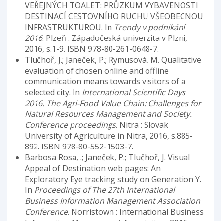
VEŘEJNÝCH TOALET: PRŮZKUM VYBAVENOSTI
DESTINACÍ CESTOVNÍHO RUCHU VŠEOBECNOU
INFRASTRUKTUROU. In
Trendy v podnikání
2016
. Plzeň : Západočeská univerzita v Plzni,
2016, s.1-9. ISBN 978-80-261-0648-7.
Tlučhoř, J.; Janeček, P.; Rymusová, M. Qualitative
evaluation of chosen online and offline
communication means towards visitors of a
selected city. In
International Scientific Days
2016. The Agri-Food Value Chain: Challenges for
Natural Resources Management and Society.
Conference proceedings
. Nitra : Slovak
University of Agriculture in Nitra, 2016, s.885-
892. ISBN 978-80-552-1503-7.
Barbosa Rosa, .; Janeček, P.; Tlučhoř, J. Visual
Appeal of Destination web pages: An
Exploratory Eye tracking study on Generation Y.
In
Proceedings of The 27th International
Business Information Management Association
Conference
. Norristown : International Business