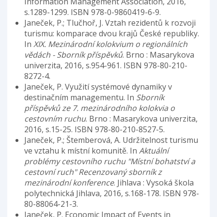
Information Management Association, 2016,
s.1289-1299. ISBN 978-0-9860419-6-9.
Janeček, P.; Tlučhoř, J. Vztah rezidentů k rozvoji
turismu: komparace dvou krajů České republiky.
In
XIX. Mezinárodní kolokvium o regionálních
vědách - Sborník příspěvků
. Brno : Masarykova
univerzita, 2016, s.954-961. ISBN 978-80-210-
8272-4.
Janeček, P. Využití systémové dynamiky v
destinačním managementu. In
Sborník
příspěvků ze 7. mezinárodního kolokvia o
cestovním ruchu
. Brno : Masarykova univerzita,
2016, s.15-25. ISBN 978-80-210-8527-5.
Janeček, P.; Štemberová, A. Udržitelnost turismu
ve vztahu k místní komunitě. In
Aktuální
problémy cestovního ruchu "Místní bohatství a
cestovní ruch" Recenzovaný sborník z
mezinárodní konference
. Jihlava : Vysoká škola
polytechnická Jihlava, 2016, s.168-178. ISBN 978-
80-88064-21-3.
Janeček, P. Economic Impact of Events in