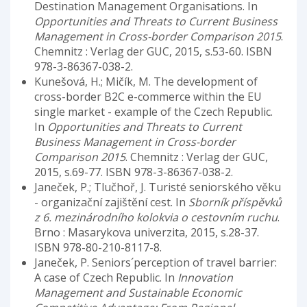
Destination Management Organisations. In
Opportunities and Threats to Current Business
Management in Cross-border Comparison 2015
.
Chemnitz : Verlag der GUC, 2015, s.53-60. ISBN
978-3-86367-038-2.
Kunešová, H.; Mičík, M. The development of
cross-border B2C e-commerce within the EU
single market - example of the Czech Republic.
In
Opportunities and Threats to Current
Business Management in Cross-border
Comparison 2015
. Chemnitz : Verlag der GUC,
2015, s.69-77. ISBN 978-3-86367-038-2.
Janeček, P.; Tlučhoř, J. Turisté seniorského věku
- organizační zajištění cest. In
Sborník příspěvků
z 6. mezinárodního kolokvia o cestovním ruchu
.
Brno : Masarykova univerzita, 2015, s.28-37.
ISBN 978-80-210-8117-8.
Janeček, P. Seniors´perception of travel barrier:
A case of Czech Republic. In
Innovation
Management and Sustainable Economic