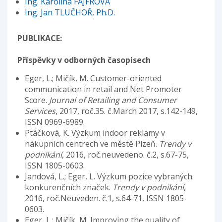
Ing. Karolína FAJFROVÁ
Ing. Jan TLUČHOŘ, Ph.D.
PUBLIKACE:
Příspěvky v odborných časopisech
Eger, L.; Mičík, M. Customer-oriented
communication in retail and Net Promoter
Score.
Journal of Retailing and Consumer
Services
, 2017, roč.35. č.March 2017, s.142-149,
ISSN 0969-6989.
Ptáčková, K. Výzkum indoor reklamy v
nákupních centrech ve městě Plzeň.
Trendy v
podnikání
, 2016, roč.neuvedeno. č.2, s.67-75,
ISSN 1805-0603.
Jandová, L.; Eger, L. Výzkum pozice vybraných
konkurenčních značek.
Trendy v podnikání
,
2016, roč.Neuveden. č.1, s.64-71, ISSN 1805-
0603.
Eger, L.; Mičík, M. Improving the quality of