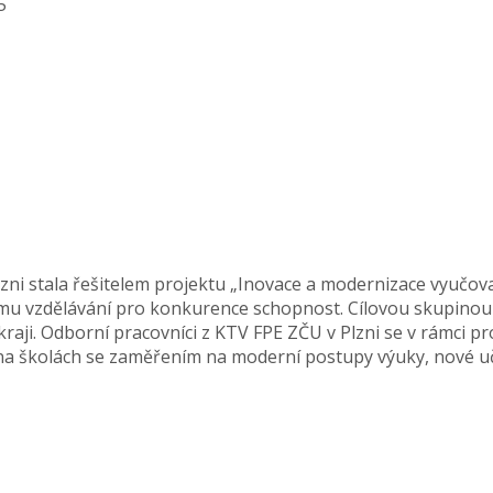
5
zni stala řešitelem projektu „Inovace a modernizace vyučov
u vzdělávání pro konkurence schopnost. Cílovou skupinou b
kraji. Odborní pracovníci z KTV FPE ZČU v Plzni se v rámci p
 na školách se zaměřením na moderní postupy výuky, nové 