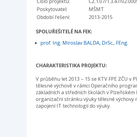
Číslo projektu:
CZ.1.07/1.3.47/02.000
Poskytovatel:
MŠMT
Období řešení:
2013-2015
SPOLUŘEŠITELÉ NA FEK:
prof. Ing. Miroslav BALDA, DrSc., FEng.
CHARAKTERISTIKA PROJEKTU:
V průběhu let 2013 – 15 se KTV FPE ZČU v Pl
tělesné výchově v rámci Operačního program
základních a středních školách v Plzeňském 
organizační stránku výuky tělesné výchovy
zapojení IT technologií do výuky.