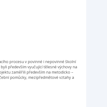
acího procesu v povinné i nepovinné školní
yli především vyučující tělesné výchovy na
rojektu zaměřili především na metodicko –
učební pomůcky, mezipředmětové vztahy a