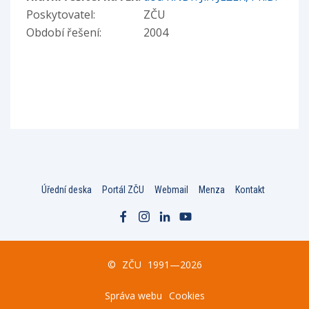
Poskytovatel:
ZČU
Období řešení:
2004
Úřední deska
Portál ZČU
Webmail
Menza
Kontakt
©
ZČU
1991—2026
Správa webu
Cookies