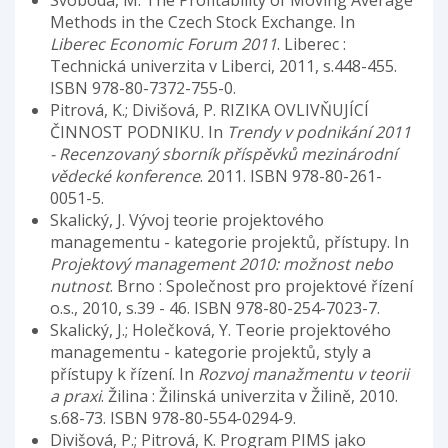
Svoboda, M. The Profitability of Moving Average
Methods in the Czech Stock Exchange. In
Liberec Economic Forum 2011
. Liberec :
Technická univerzita v Liberci, 2011, s.448-455.
ISBN 978-80-7372-755-0.
Pitrová, K.; Divišová, P. RIZIKA OVLIVŇUJÍCÍ
ČINNOST PODNIKU. In
Trendy v podnikání 2011
- Recenzovaný sborník příspěvků mezinárodní
vědecké konference
. 2011. ISBN 978-80-261-
0051-5.
Skalický, J. Vývoj teorie projektového
managementu - kategorie projektů, přístupy. In
Projektový management 2010: možnost nebo
nutnost
. Brno : Společnost pro projektové řízení
o.s., 2010, s.39 - 46. ISBN 978-80-254-7023-7.
Skalický, J.; Holečková, Y. Teorie projektového
managementu - kategorie projektů, styly a
přístupy k řízení. In
Rozvoj manažmentu v teorii
a praxi
. Žilina : Žilinská univerzita v Žilině, 2010.
s.68-73. ISBN 978-80-554-0294-9.
Divišová, P.; Pitrová, K. Program PIMS jako