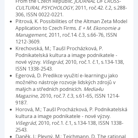
From the Czech Republic.
JOURNAL OF CROSS-
CULTURAL PSYCHOLOGY
, 2011, roč.42. č.2, s.288-
306, ISSN 0022-0221.
Pitrová, K. Possibilities of the Altman Zeta Model
Application to Czech Firms.
E + M. Ekonomie a
Management
, 2011, roč.14. č.3, s.66-76, ISSN
1212-3609.
Krechovská, M.; Taušl Procházková, P.
Podnikatelská kultura a image podnikatele -
nové výzvy.
Višegrád
, 2010, roč.1. č.1, s.134-138,
ISSN 1338-2543.
Egerová, D. Predikce využití e-learningu jako
možného nástroje rozvoje lidských zdrojů v
malých a středních podnicích.
Media4u
Magazine
, 2010, roč.7. č.3, s.61-65, ISSN 1214-
9187.
Horová, M.; Taušl Procházková, P. Podnikatelská
kultura a image podnikatele - nové výzvy.
Višegrád
, 2010, roč.1. č.1, s.134-138, ISSN 1338-
2543.
Daněk, J.; Plevný, M.; Teichmann, D. The rational