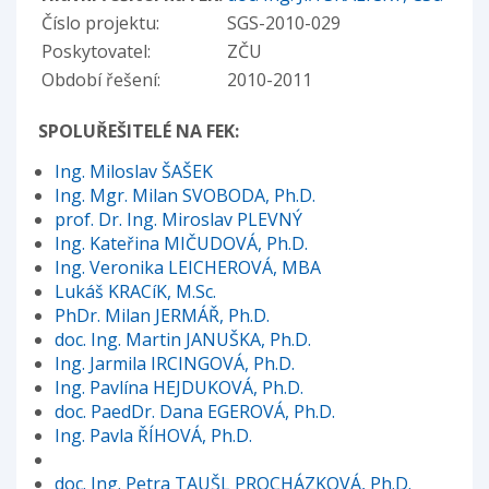
Číslo projektu:
SGS-2010-029
Poskytovatel:
ZČU
Období řešení:
2010-2011
SPOLUŘEŠITELÉ NA FEK:
Ing. Miloslav ŠAŠEK
Ing. Mgr. Milan SVOBODA, Ph.D.
prof. Dr. Ing. Miroslav PLEVNÝ
Ing. Kateřina MIČUDOVÁ, Ph.D.
Ing. Veronika LEICHEROVÁ, MBA
Lukáš KRACíK, M.Sc.
PhDr. Milan JERMÁŘ, Ph.D.
doc. Ing. Martin JANUŠKA, Ph.D.
Ing. Jarmila IRCINGOVÁ, Ph.D.
Ing. Pavlína HEJDUKOVÁ, Ph.D.
doc. PaedDr. Dana EGEROVÁ, Ph.D.
Ing. Pavla ŘÍHOVÁ, Ph.D.
doc. Ing. Petra TAUŠL PROCHÁZKOVÁ, Ph.D.