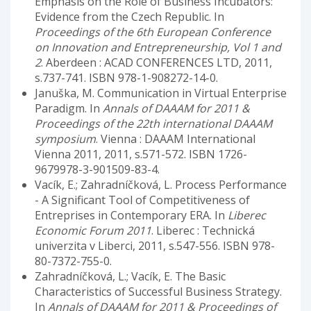
Emphasis on the Role of Business Incubators:
Evidence from the Czech Republic. In
Proceedings of the 6th European Conference
on Innovation and Entrepreneurship, Vol 1 and
2
. Aberdeen : ACAD CONFERENCES LTD, 2011,
s.737-741. ISBN 978-1-908272-14-0.
Januška, M. Communication in Virtual Enterprise
Paradigm. In
Annals of DAAAM for 2011 &
Proceedings of the 22th international DAAAM
symposium
. Vienna : DAAAM International
Vienna 2011, 2011, s.571-572. ISBN 1726-
9679978-3-901509-83-4.
Vacík, E.; Zahradníčková, L. Process Performance
- A Significant Tool of Competitiveness of
Entreprises in Contemporary ERA. In
Liberec
Economic Forum 2011
. Liberec : Technická
univerzita v Liberci, 2011, s.547-556. ISBN 978-
80-7372-755-0.
Zahradníčková, L.; Vacík, E. The Basic
Characteristics of Successful Business Strategy.
In
Annals of DAAAM for 2011 & Proceedings of