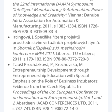
the 22nd International DAAAM Symposium
"Intelligent Manufacturing & Automation: Power
of Knowledge and Creativity"
. Vienna : Danube
Adria Association for Automation &
Manufacturing, 2011, s.1383-1384. ISBN 1726-
9679978-3-901509-83-4.
Ircingová, J. Specifika řízení projektů
prostřednictvím virtuálních projektových týmů.
In
Sborník příspěvků z XI. mezinárodní
konference IMEA 2011
. Liberec : TU v Liberci,
2011, s.179-183. ISBN 978-80-7372-720-8.
Taušl Procházková, P.; Krechovská, M.
Entrepreneurship Development through
Entrepreneurship Education with Special
Emphasis on the Role of Business Incubators:
Evidence from the Czech Republic. In
Proceedings of the 6th European Conference
on Innovation and Entrepreneurship, Vol 1 and
2
. Aberdeen : ACAD CONFERENCES LTD, 2011,
s.737-741. ISBN 978-1-908272-14-0.