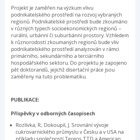
Projekt je zaměřen na výzkum vlivu
podnikatelského prostředí na rozvoj vybraných
regionů. Podnikatelské prostředí bude zkoumáno
v různých typech socioekonomických regionů –
rurální, urbánní či suburbánní prostory. Vzhledem
k různorodosti zkoumaných regionů bude vliv
podnikatelského prostředí analyzován v rámci
primárního, sekundárního a terciárního
hospodářského sektoru. Do projektu je zapojeno
pět doktorandů, jejichž disertační práce jsou
zaměřeny na tuto problematiku.
PUBLIKACE:
Příspěvky v odborných časopisech
Rozlivka, R.; Dokoupil, J. Srovnání vývoje
cukrovarnického průmyslu v Česku a v USA na
příkladu společností Tereos TTD a American