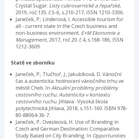
Crystal Sugar.
Listy cukrovarnické a řepařské
,
2019, roč.135. č.5-6, s.210-217, ISSN 1210-3306.
Janeček, P.; Linderová, I. Accessible tourism for
all - current state in the Czech business and
non-business environment.
E+M Ekonomie a
Management
, 2017, roč.20. č.4, s.168-186, ISSN
1212-3609.
Statě ve sborníku
Janeček, P.; Tlučhoř, J.; Jakubíková, D. Vánoční
čas a autenticita: hodnocení vánočního trhu ve
městě Cheb. In
Aktuální problémy problémy
cestovního ruchu: Autenticita v kontextu
cestovního ruchu
. Jihlava : Vysoká škola
polytechnická Jihlava, 2018, s.151-160. ISBN 978-
80-88064-36-7.
Janeček, P.; Ovesleová, H. Use of Branding in
Czech and German Destination: Comparative
Study Based on City Branding. In
Opportunities