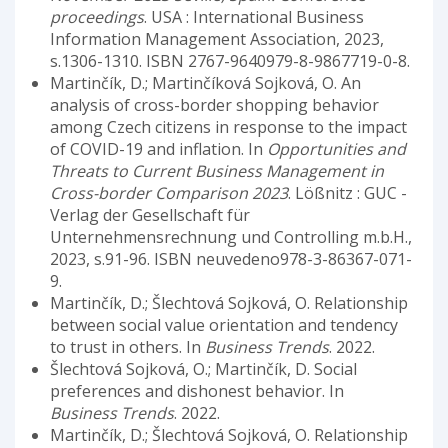
proceedings
. USA : International Business
Information Management Association, 2023,
s.1306-1310. ISBN 2767-9640979-8-9867719-0-8.
Martinčík, D.; Martinčíková Sojková, O. An
analysis of cross-border shopping behavior
among Czech citizens in response to the impact
of COVID-19 and inflation. In
Opportunities and
Threats to Current Business Management in
Cross-border Comparison 2023
. Lößnitz : GUC -
Verlag der Gesellschaft für
Unternehmensrechnung und Controlling m.b.H.,
2023, s.91-96. ISBN neuvedeno978-3-86367-071-
9.
Martinčík, D.; Šlechtová Sojková, O. Relationship
between social value orientation and tendency
to trust in others. In
Business Trends
. 2022.
Šlechtová Sojková, O.; Martinčík, D. Social
preferences and dishonest behavior. In
Business Trends
. 2022.
Martinčík, D.; Šlechtová Sojková, O. Relationship