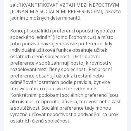
za cíl KVANTIFIKOVAT VZTAH MEZI NEPOCTIVÝM
JEDNÁNÍM A SOCIÁLNÍMI PREFERENCEMI, jakožto
jedním z možných determinantů.
Koncept sociálních preferencí opouští hypotézu
sobeckého jednání (Homo Economicus) a místo
toho používá navzájem závislé preference, kdy
individuální užitková funkce obsahuje užitek
ostatních členů společnosti. Distributivní
preference v sobě zahrnují postoj k rovnosti v
rozdělování mezi členy společnosti. Reciproční
preference obsahují užitek z trestání nebo
odměňování ostatních podle pravidla, být více
férový k těm, co jsou více féroví ke mně.
Konkrétními podobami sociálních preferencí jsou
altruismus, reciprocita, důvěra, férovost nebo zášť
a soutěživost. Sociální preference tedy mohou
výrazně určovat nepoctivost a podvádění na úrok
ostatních členů společnosti.