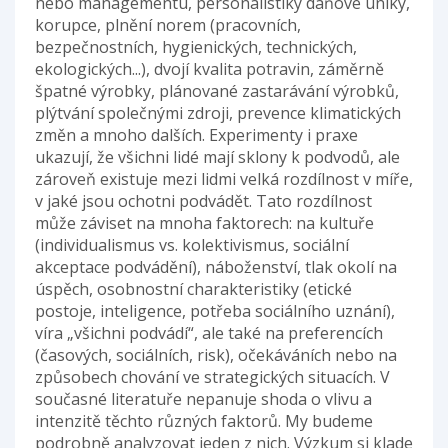
nebo managementu, personalistiky daňové úniky,
korupce, plnění norem (pracovních,
bezpečnostních, hygienických, technických,
ekologických...), dvojí kvalita potravin, záměrně
špatné výrobky, plánované zastarávání výrobků,
plýtvání společnými zdroji, prevence klimatických
změn a mnoho dalších. Experimenty i praxe
ukazují, že všichni lidé mají sklony k podvodů, ale
zároveň existuje mezi lidmi velká rozdílnost v míře,
v jaké jsou ochotni podvádět. Tato rozdílnost
může záviset na mnoha faktorech: na kultuře
(individualismus vs. kolektivismus, sociální
akceptace podvádění), náboženství, tlak okolí na
úspěch, osobnostní charakteristiky (etické
postoje, inteligence, potřeba sociálního uznání),
víra „všichni podvádí“, ale také na preferencích
(časových, sociálních, risk), očekáváních nebo na
způsobech chování ve strategických situacích. V
současné literatuře nepanuje shoda o vlivu a
intenzitě těchto různých faktorů. My budeme
podrobně analyzovat jeden z nich. Výzkum si klade