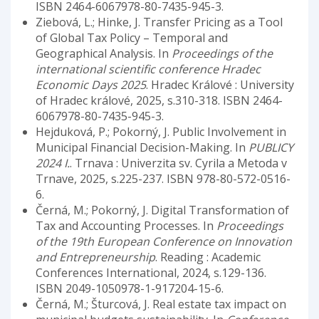
ISBN 2464-6067978-80-7435-945-3.
Ziebová, L.; Hinke, J. Transfer Pricing as a Tool
of Global Tax Policy – Temporal and
Geographical Analysis. In
Proceedings of the
international scientific conference Hradec
Economic Days 2025
. Hradec Králové : University
of Hradec králové, 2025, s.310-318. ISBN 2464-
6067978-80-7435-945-3.
Hejduková, P.; Pokorný, J. Public Involvement in
Municipal Financial Decision-Making. In
PUBLICY
2024 I.
. Trnava : Univerzita sv. Cyrila a Metoda v
Trnave, 2025, s.225-237. ISBN 978-80-572-0516-
6.
Černá, M.; Pokorný, J. Digital Transformation of
Tax and Accounting Processes. In
Proceedings
of the 19th European Conference on Innovation
and Entrepreneurship
. Reading : Academic
Conferences International, 2024, s.129-136.
ISBN 2049-1050978-1-917204-15-6.
Černá, M.; Šturcová, J. Real estate tax impact on