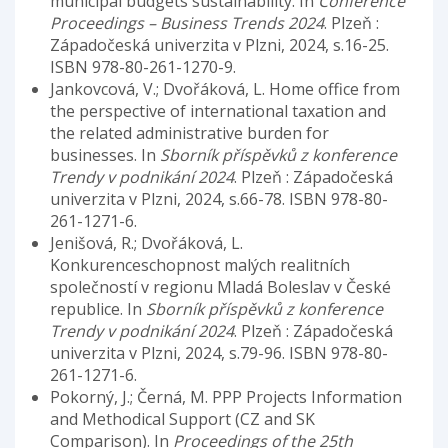
municipal budgets sustainability. In
Conference
Proceedings – Business Trends 2024
. Plzeň :
Západočeská univerzita v Plzni, 2024, s.16-25.
ISBN 978-80-261-1270-9.
Jankovcová, V.; Dvořáková, L. Home office from
the perspective of international taxation and
the related administrative burden for
businesses. In
Sborník příspěvků z konference
Trendy v podnikání 2024
. Plzeň : Západočeská
univerzita v Plzni, 2024, s.66-78. ISBN 978-80-
261-1271-6.
Jenišová, R.; Dvořáková, L.
Konkurenceschopnost malých realitních
společností v regionu Mladá Boleslav v České
republice. In
Sborník příspěvků z konference
Trendy v podnikání 2024
. Plzeň : Západočeská
univerzita v Plzni, 2024, s.79-96. ISBN 978-80-
261-1271-6.
Pokorný, J.; Černá, M. PPP Projects Information
and Methodical Support (CZ and SK
Comparison). In
Proceedings of the 25th