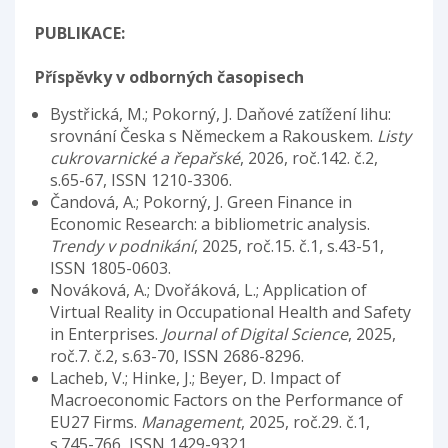
PUBLIKACE:
Příspěvky v odborných časopisech
Bystřická, M.; Pokorný, J. Daňové zatížení lihu:
srovnání Česka s Německem a Rakouskem.
Listy
cukrovarnické a řepařské
, 2026, roč.142. č.2,
s.65-67, ISSN 1210-3306.
Čandová, A.; Pokorný, J. Green Finance in
Economic Research: a bibliometric analysis.
Trendy v podnikání
, 2025, roč.15. č.1, s.43-51,
ISSN 1805-0603.
Nováková, A.; Dvořáková, L.; Application of
Virtual Reality in Occupational Health and Safety
in Enterprises.
Journal of Digital Science
, 2025,
roč.7. č.2, s.63-70, ISSN 2686-8296.
Lacheb, V.; Hinke, J.; Beyer, D. Impact of
Macroeconomic Factors on the Performance of
EU27 Firms.
Management
, 2025, roč.29. č.1,
s.745-766, ISSN 1429-9321.