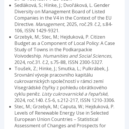
Sedláková, S.; Hinke, J.; Dvořáková, L. Gender
Diversity on Management Board of Listed
Companies in the V4 in the Context of the EU
Directive.
Management
, 2025, roč.29. č.2, s.84-
106, ISSN 1429-9321.
Grzebyk, M.; Stec, M.; Hejduková, P. Citizen
Budget as a Component of Local Policy: A Case
Study of Towns in the Podkarpackie
Voivodeship.
Humanities and Social Sciences
,
2024, roč.31. č.2, s.75-88, ISSN 2300-5327.
Toušek, Z.; Hinke, J.; Smutka, L.; Pulkrábek, J.
Srovnání vývoje pracovního kapitálu
cukrovarnických společností v rámci zemí
Visegrádské čtyřky z pohledu obrátkového
cyklu peněz.
Listy cukrovarnické a řepařské
,
2024, roč.140. č.5-6, s.212-217, ISSN 1210-3306.
Stec, M.; Grzebyk, M.; Caputa, W.; Hejduková, P.
Levels of Renewable Energy Use in Selected
European Union Countries – Statistical
Assessment of Changes and Prospects for