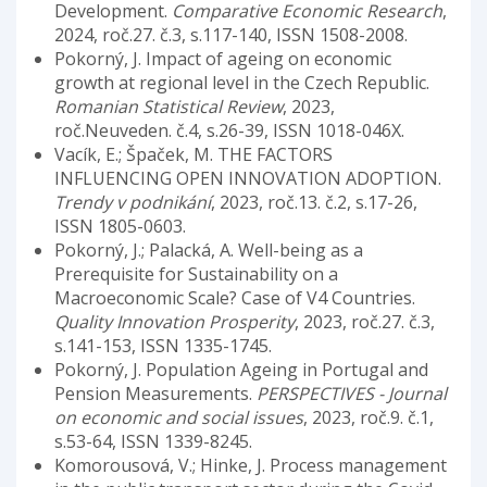
Development.
Comparative Economic Research
,
2024, roč.27. č.3, s.117-140, ISSN 1508-2008.
Pokorný, J. Impact of ageing on economic
growth at regional level in the Czech Republic.
Romanian Statistical Review
, 2023,
roč.Neuveden. č.4, s.26-39, ISSN 1018-046X.
Vacík, E.; Špaček, M. THE FACTORS
INFLUENCING OPEN INNOVATION ADOPTION.
Trendy v podnikání
, 2023, roč.13. č.2, s.17-26,
ISSN 1805-0603.
Pokorný, J.; Palacká, A. Well-being as a
Prerequisite for Sustainability on a
Macroeconomic Scale? Case of V4 Countries.
Quality Innovation Prosperity
, 2023, roč.27. č.3,
s.141-153, ISSN 1335-1745.
Pokorný, J. Population Ageing in Portugal and
Pension Measurements.
PERSPECTIVES - Journal
on economic and social issues
, 2023, roč.9. č.1,
s.53-64, ISSN 1339-8245.
Komorousová, V.; Hinke, J. Process management