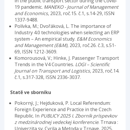
in the public transport sector during the Covid-
19 pandemic.
MANEKO - Journal of Management
and Economics
, 2023, roč.15. č.1, s.14-29, ISSN
1337-9488.
Polívka, M.; Dvořáková, L. The importance of
Industry 4.0 technologies when selecting an ERP
system – An empirical study.
E&M Economics
and Management (E&M)
, 2023, roč.26. č.3, s.51-
69, ISSN 1212-3609.
Komorousová, V.; Hinke, J. Passenger Transport
Trends in the V4 Countries.
LOGI – Scientific
Journal on Transport and Logistics
, 2023, roč.14.
č.1, s.317-328, ISSN 2336-3037.
Statě ve sborníku
Pokorný, J.; Hejduková, P. Local Referendum:
Foreign Experience and Practice in the Czech
Republic. In
PUBLICY 2025 I. Zborník príspevkov
z medzinárodnej vedeckej konferencie
. Trnava :
Univerzita sv. Cyrila a Metoda v Trnave, 2025,