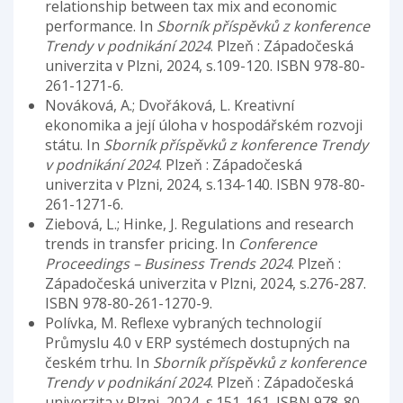
relationship between tax mix and economic
performance. In
Sborník příspěvků z konference
Trendy v podnikání 2024
. Plzeň : Západočeská
univerzita v Plzni, 2024, s.109-120. ISBN 978-80-
261-1271-6.
Nováková, A.; Dvořáková, L. Kreativní
ekonomika a její úloha v hospodářském rozvoji
státu. In
Sborník příspěvků z konference Trendy
v podnikání 2024
. Plzeň : Západočeská
univerzita v Plzni, 2024, s.134-140. ISBN 978-80-
261-1271-6.
Ziebová, L.; Hinke, J. Regulations and research
trends in transfer pricing. In
Conference
Proceedings – Business Trends 2024
. Plzeň :
Západočeská univerzita v Plzni, 2024, s.276-287.
ISBN 978-80-261-1270-9.
Polívka, M. Reflexe vybraných technologií
Průmyslu 4.0 v ERP systémech dostupných na
českém trhu. In
Sborník příspěvků z konference
Trendy v podnikání 2024
. Plzeň : Západočeská
univerzita v Plzni, 2024, s.151-161. ISBN 978-80-