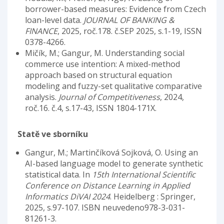
borrower-based measures: Evidence from Czech
loan-level data.
JOURNAL OF BANKING &
FINANCE
, 2025, roč.178. č.SEP 2025, s.1-19, ISSN
0378-4266.
Mičík, M.; Gangur, M. Understanding social
commerce use intention: A mixed-method
approach based on structural equation
modeling and fuzzy-set qualitative comparative
analysis.
Journal of Competitiveness
, 2024,
roč.16. č.4, s.17-43, ISSN 1804-171X.
Statě ve sborníku
Gangur, M.; Martinčíková Sojková, O. Using an
AI-based language model to generate synthetic
statistical data. In
15th International Scientific
Conference on Distance Learning in Applied
Informatics DiVAI 2024
. Heidelberg : Springer,
2025, s.97-107. ISBN neuvedeno978-3-031-
81261-3.