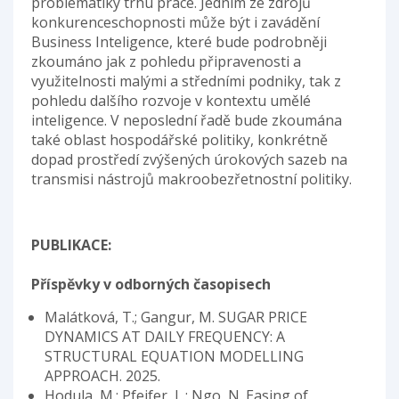
problematiky trhu práce. Jedním ze zdrojů
konkurenceschopnosti může být i zavádění
Business Inteligence, které bude podrobněji
zkoumáno jak z pohledu připravenosti a
využitelnosti malými a středními podniky, tak z
pohledu dalšího rozvoje v kontextu umělé
inteligence. V neposlední řadě bude zkoumána
také oblast hospodářské politiky, konkrétně
dopad prostředí zvýšených úrokových sazeb na
transmisi nástrojů makroobezřetnostní politiky.
PUBLIKACE:
Příspěvky v odborných časopisech
Malátková, T.; Gangur, M. SUGAR PRICE
DYNAMICS AT DAILY FREQUENCY: A
STRUCTURAL EQUATION MODELLING
APPROACH. 2025.
Hodula, M.; Pfeifer, L.; Ngo, N. Easing of