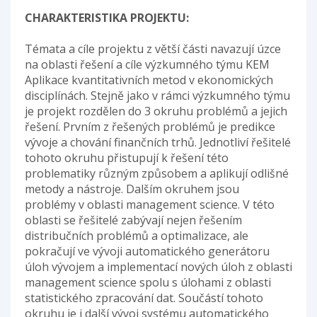
CHARAKTERISTIKA PROJEKTU:
Témata a cíle projektu z větší části navazují úzce
na oblasti řešení a cíle výzkumného týmu KEM
Aplikace kvantitativních metod v ekonomických
disciplínách. Stejně jako v rámci výzkumného týmu
je projekt rozdělen do 3 okruhu problémů a jejich
řešení. Prvním z řešených problémů je predikce
vývoje a chování finančních trhů. Jednotliví řešitelé
tohoto okruhu přistupují k řešení této
problematiky různým způsobem a aplikují odlišné
metody a nástroje. Dalším okruhem jsou
problémy v oblasti management science. V této
oblasti se řešitelé zabývají nejen řešením
distribučních problémů a optimalizace, ale
pokračují ve vývoji automatického generátoru
úloh vývojem a implementací nových úloh z oblasti
management science spolu s úlohami z oblasti
statistického zpracování dat. Součástí tohoto
okruhu je i další vývoj systému automatického