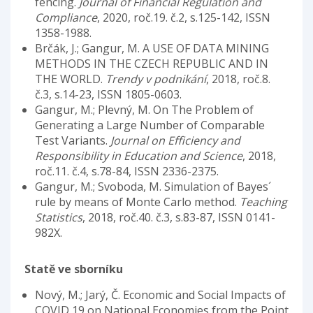
fencing.
Journal of Financial Regulation and
Compliance
, 2020, roč.19. č.2, s.125-142, ISSN
1358-1988.
Brčák, J.; Gangur, M. A USE OF DATA MINING
METHODS IN THE CZECH REPUBLIC AND IN
THE WORLD.
Trendy v podnikání
, 2018, roč.8.
č.3, s.14-23, ISSN 1805-0603.
Gangur, M.; Plevný, M. On The Problem of
Generating a Large Number of Comparable
Test Variants.
Journal on Efficiency and
Responsibility in Education and Science
, 2018,
roč.11. č.4, s.78-84, ISSN 2336-2375.
Gangur, M.; Svoboda, M. Simulation of Bayes´
rule by means of Monte Carlo method.
Teaching
Statistics
, 2018, roč.40. č.3, s.83-87, ISSN 0141-
982X.
Statě ve sborníku
Nový, M.; Jarý, Č. Economic and Social Impacts of
COVID 19 on National Economies from the Point