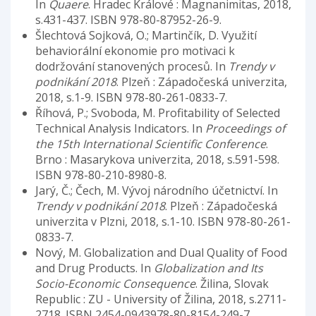
In
Quaere
. Hradec Králové : Magnanimitas, 2018,
s.431-437. ISBN 978-80-87952-26-9.
Šlechtová Sojková, O.; Martinčík, D. Využití
behaviorální ekonomie pro motivaci k
dodržování stanovených procesů. In
Trendy v
podnikání 2018
. Plzeň : Západočeská univerzita,
2018, s.1-9. ISBN 978-80-261-0833-7.
Říhová, P.; Svoboda, M. Profitability of Selected
Technical Analysis Indicators. In
Proceedings of
the 15th International Scientific Conference
.
Brno : Masarykova univerzita, 2018, s.591-598.
ISBN 978-80-210-8980-8.
Jarý, Č.; Čech, M. Vývoj národního účetnictví. In
Trendy v podnikání 2018
. Plzeň : Západočeská
univerzita v Plzni, 2018, s.1-10. ISBN 978-80-261-
0833-7.
Nový, M. Globalization and Dual Quality of Food
and Drug Products. In
Globalization and Its
Socio-Economic Consequence
. Žilina, Slovak
Republic : ZU - University of Žilina, 2018, s.2711-
2718. ISBN 2454-0943978-80-8154-249-7.