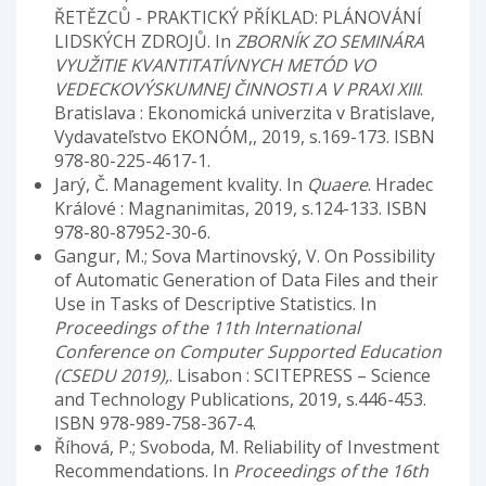
ŘETĚZCŮ - PRAKTICKÝ PŘÍKLAD: PLÁNOVÁNÍ
LIDSKÝCH ZDROJŮ. In
ZBORNÍK ZO SEMINÁRA
VYUŽITIE KVANTITATÍVNYCH METÓD VO
VEDECKOVÝSKUMNEJ ČINNOSTI A V PRAXI XIII
.
Bratislava : Ekonomická univerzita v Bratislave,
Vydavateľstvo EKONÓM,, 2019, s.169-173. ISBN
978-80-225-4617-1.
Jarý, Č. Management kvality. In
Quaere
. Hradec
Králové : Magnanimitas, 2019, s.124-133. ISBN
978-80-87952-30-6.
Gangur, M.; Sova Martinovský, V. On Possibility
of Automatic Generation of Data Files and their
Use in Tasks of Descriptive Statistics. In
Proceedings of the 11th International
Conference on Computer Supported Education
(CSEDU 2019),
. Lisabon : SCITEPRESS – Science
and Technology Publications, 2019, s.446-453.
ISBN 978-989-758-367-4.
Říhová, P.; Svoboda, M. Reliability of Investment
Recommendations. In
Proceedings of the 16th