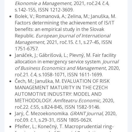
Ekonomie a Management
, 2021, roč.24. č.4,
s.142-155, ISSN 1212-3609.
Bolek, V.; Romanová, A.; Zelina, M.; Januška, M.
Factors determining the achievement of IS/IT
benefits: an empirical study in the Slovak
Republic.
European Journal of International
Management
, 2021, roč.15. č.1, s.27-45, ISSN
1751-6757.
Janáček, J.; Gábrišová, L.; Plevný, M. Fair facility
allocation in emergency service system.
Journal
of Business Economics and Management
, 2020,
roč.21. č.4, s.1058-1071, ISSN 1611-1699.
Čech, M.; Januška, M. EVALUATION OF RISK
MANAGEMENT MATURITY IN THE CZECH
AUTOMOTIVE INDUSTRY: MODEL AND
METHODOLOGY.
Amfiteatru Economic
, 2020,
roč.22. č.55, s.824-845, ISSN 1582-9146.
Jarý, Č. Mezoekonomika.
GRANT Journal
, 2020,
roč.09. č.1, s.29-31, ISSN 1805-062X.
Pfeifer, L.; Konečný, T. Macroprudential ring-