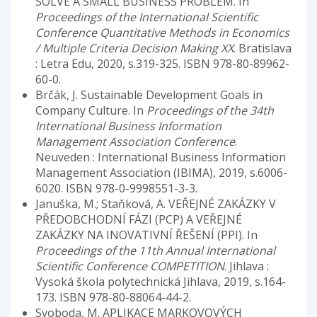
SOLVE A SMALL BUSINESS PROBLEM. In
Proceedings of the International Scientific
Conference Quantitative Methods in Economics
/ Multiple Criteria Decision Making XX
. Bratislava
: Letra Edu, 2020, s.319-325. ISBN 978-80-89962-
60-0.
Brčák, J. Sustainable Development Goals in
Company Culture. In
Proceedings of the 34th
International Business Information
Management Association Conference
.
Neuveden : International Business Information
Management Association (IBIMA), 2019, s.6006-
6020. ISBN 978-0-9998551-3-3.
Januška, M.; Staňková, A. VEŘEJNÉ ZAKÁZKY V
PŘEDOBCHODNÍ FÁZI (PCP) A VEŘEJNÉ
ZAKÁZKY NA INOVATIVNÍ ŘEŠENÍ (PPI). In
Proceedings of the 11th Annual International
Scientific Conference COMPETITION
. Jihlava :
Vysoká škola polytechnická Jihlava, 2019, s.164-
173. ISBN 978-80-88064-44-2.
Svoboda, M. APLIKACE MARKOVOVÝCH