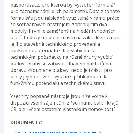
pasportizace, pro kterou byl vytvořen formulář
pro zaznamenání jejich parametrů. Data z tohoto
formuláře jsou následně využitelná v rámci práce
se softwarovým nástrojem, zahrnujícím dva
moduly. První je zaměřený na hledání vhodných
účelů budovy (nebo její části) na základě srovnání
jejího stavebně technického provedení a
funkčního potenciálu s legislativními a
technickými požadavky na různé druhy využití
budov. Druhý se zabývá odhadem nákladů na
úpravu zkoumané budovy, nebo její části, pro
účely jejího nového využití s přihlédnutím k
funkčnímu potenciálu a technickému stavu.
Všechny popsané nástroje jsou níže volně k
dispozici všem zájemcům z řad municipalit i krajů
ČR, ale i všem ostatním vlastníkům nemovitostí.
DOKUMENTY: