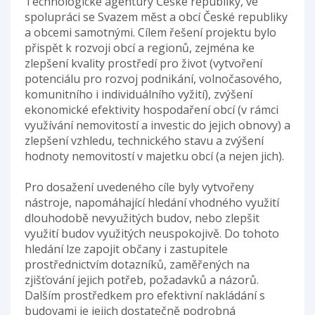
Technologické agentury České republiky, ve
spolupráci se Svazem měst a obcí České republiky
a obcemi samotnými. Cílem řešení projektu bylo
přispět k rozvoji obcí a regionů, zejména ke
zlepšení kvality prostředí pro život (vytvoření
potenciálu pro rozvoj podnikání, volnočasového,
komunitního i individuálního vyžití), zvýšení
ekonomické efektivity hospodaření obcí (v rámci
využívání nemovitostí a investic do jejich obnovy) a
zlepšení vzhledu, technického stavu a zvýšení
hodnoty nemovitostí v majetku obcí (a nejen jich).
Pro dosažení uvedeného cíle byly vytvořeny
nástroje, napomáhající hledání vhodného využití
dlouhodobě nevyužitých budov, nebo zlepšit
využití budov využitých neuspokojivě. Do tohoto
hledání lze zapojit občany i zastupitele
prostřednictvím dotazníků, zaměřených na
zjišťování jejich potřeb, požadavků a názorů.
Dalším prostředkem pro efektivní nakládání s
budovami je jejich dostatečně podrobná