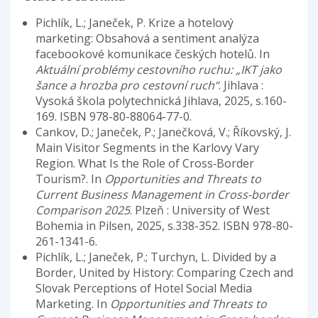
Pichlík, L.; Janeček, P. Krize a hotelový
marketing: Obsahová a sentiment analýza
facebookové komunikace českých hotelů. In
Aktuální problémy cestovního ruchu: „IKT jako
šance a hrozba pro cestovní ruch“
. Jihlava :
Vysoká škola polytechnická Jihlava, 2025, s.160-
169. ISBN 978-80-88064-77-0.
Cankov, D.; Janeček, P.; Janečková, V.; Říkovský, J.
Main Visitor Segments in the Karlovy Vary
Region. What Is the Role of Cross‑Border
Tourism?. In
Opportunities and Threats to
Current Business Management in Cross-border
Comparison 2025
. Plzeň : University of West
Bohemia in Pilsen, 2025, s.338-352. ISBN 978-80-
261-1341-6.
Pichlík, L.; Janeček, P.; Turchyn, L. Divided by a
Border, United by History: Comparing Czech and
Slovak Perceptions of Hotel Social Media
Marketing. In
Opportunities and Threats to