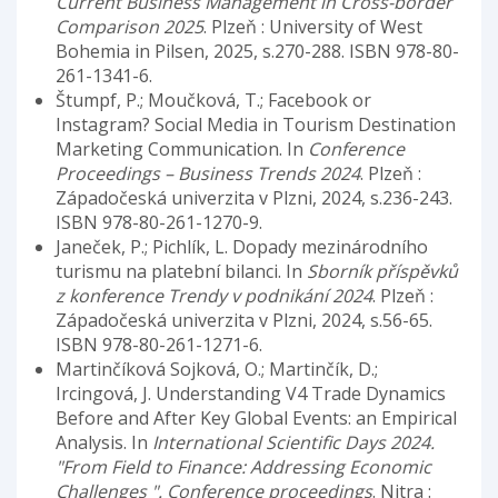
Current Business Management in Cross-border
Comparison 2025
. Plzeň : University of West
Bohemia in Pilsen, 2025, s.270-288. ISBN 978-80-
261-1341-6.
Štumpf, P.; Moučková, T.; Facebook or
Instagram? Social Media in Tourism Destination
Marketing Communication. In
Conference
Proceedings – Business Trends 2024
. Plzeň :
Západočeská univerzita v Plzni, 2024, s.236-243.
ISBN 978-80-261-1270-9.
Janeček, P.; Pichlík, L. Dopady mezinárodního
turismu na platební bilanci. In
Sborník příspěvků
z konference Trendy v podnikání 2024
. Plzeň :
Západočeská univerzita v Plzni, 2024, s.56-65.
ISBN 978-80-261-1271-6.
Martinčíková Sojková, O.; Martinčík, D.;
Ircingová, J. Understanding V4 Trade Dynamics
Before and After Key Global Events: an Empirical
Analysis. In
International Scientific Days 2024.
"From Field to Finance: Addressing Economic
Challenges ". Conference proceedings
. Nitra :