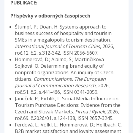
PUBLIKACE:
Příspěvky v odborných časopisech
Štumpf, P.; Doan, H. Systems approach to
business success of hospitality and tourism
SMEs in a megalopolis tourism destination.
International Journal of Tourism Cities
, 2026,
roč.12. č.2, s.312-342, ISSN 2056-5607.
Hommerová, D.; Alaimo, S.; Martinčíková
Sojková, O. Determining brand equity of
nonprofit organizations: An inquiry of Czech
citizens.
Communications: The European
Journal of Communication Research
, 2026,
roč.51. č.2, s.441-466, ISSN 0341-2059.
Janeček, P.; Pichlík, L. Social Media Influence on
Tourism Purchase Decisions: Evidence from the
Czech and Slovak Markets.
Firma i Rynek
, 2026,
roč.69. č.2026/01, s.124-138, ISSN 2657-3245.
Ferdová, L.; Völkl, L.; Hommerová, D.; Hellbach, C.
B2B market satisfaction and loyalty assessment