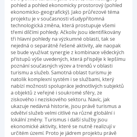
pohled a pohled ekonomicky prostorový (pohled
ekonomicko-geografický). Jako průřezové téma
projektu je v současnosti všudypřítomná
technologická změna, která prostupuje všemi
třemi dílčími pohledy. Ačkoliv jsou identifikovány
tři hlavní pohledy na výzkumné oblasti, tak se
nejedná o separátně řešené aktivity, ale naopak
se bude využívat synergie z kombinace vědeckých
přístupů výše uvedených, která přispěje k lepšímu
poznání současných výzev a trendů v oblasti
turismu a služeb. Samotná oblast turismu je
natolik komplexní systém i se službami, který
nabízí možnosti spolupráce jednotlivých subjektů
a objektů z veřejné i soukromé sféry, ze
ziskového i neziskového sektoru. Navíc, jak
ukazuje nedávná historie, jsou právě turismus a
odvětví služeb velmi citlivé na různé globální i
lokální změny. Turismus i další služby jsou
ekonomické aktivity, které se nutně realizují v
určitém území. Proto je jádrem projektu právě