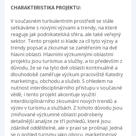
CHARAKTERISTIKA PROJEKTU:
V současném turbulentním prostředí se stále
setkáváme s novými výzvami a trendy, na které
reaguje jak podnikatelská sféra, ale také veřejný
sektor. Tento projekt si klade za cíl tyto výzvy a
trendy popsat a zkoumat se zaměřením na dvě
hlavní oblasti. Hlavními výzkumnými oblastmi
projektu jsou turismus a služby, a to především z
důvodu, že se na tyto dvě oblasti kontinuálně a
dlouhodobě zaměřuje výzkum pracoviště Katedry
marketingu, obchodu a služeb. S ohledem na
nutnost interdisciplinárního přístupu v současné
vědě, i tento projekt akcentuje využití
interdisciplinárního zkoumání nových trendů a
výzev v turismu a službách. Z tohoto důvodu jsou
zmiňované výzkumné oblasti podrobeny
detailnější analýze ze tří pohledů, které jsou
zdánlivě oddělitelné, ale v praxi se prolínají. Jedná
se o pohled turismu jako oboru, marketingový