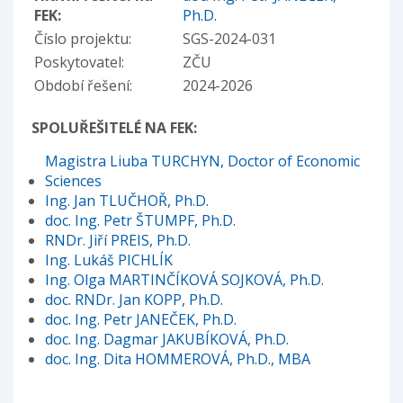
FEK:
Ph.D.
Číslo projektu:
SGS-2024-031
Poskytovatel:
ZČU
Období řešení:
2024-2026
SPOLUŘEŠITELÉ NA FEK:
Magistra Liuba TURCHYN, Doctor of Economic
Sciences
Ing. Jan TLUČHOŘ, Ph.D.
doc. Ing. Petr ŠTUMPF, Ph.D.
RNDr. Jiří PREIS, Ph.D.
Ing. Lukáš PICHLÍK
Ing. Olga MARTINČÍKOVÁ SOJKOVÁ, Ph.D.
doc. RNDr. Jan KOPP, Ph.D.
doc. Ing. Petr JANEČEK, Ph.D.
doc. Ing. Dagmar JAKUBÍKOVÁ, Ph.D.
doc. Ing. Dita HOMMEROVÁ, Ph.D., MBA