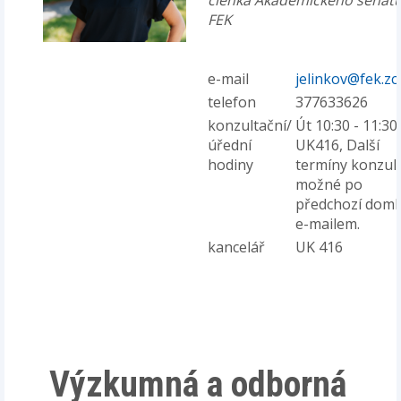
členka Akademického senát
FEK
e-mail
jelinkov@fek.zc
telefon
377633626
konzultační/
Út 10:30 - 11:30,
úřední
UK416, Další
hodiny
termíny konzult
možné po
předchozí doml
e-mailem.
kancelář
UK 416
Výzkumná a odborná