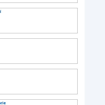
í
rie