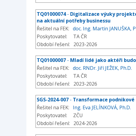
TQ01000074
-
Digitalizace výuky projek
na aktuální potřeby businessu
Řešitel na FEK:
doc. Ing. Martin JANUŠKA, P
Poskytovatel: TA ČR
Období řešení: 2023-2026
TQ01000007
-
Mladí lidé jako aktéři bud
Řešitel na FEK:
doc. RNDr. Jiří JEŽEK, Ph.D.
Poskytovatel: TA ČR
Období řešení: 2023-2026
SGS-2024-007
-
Transformace podnikové 
Řešitel na FEK:
Ing. Eva JELÍNKOVÁ, Ph.D.
Poskytovatel: ZČU
Období řešení: 2024-2026