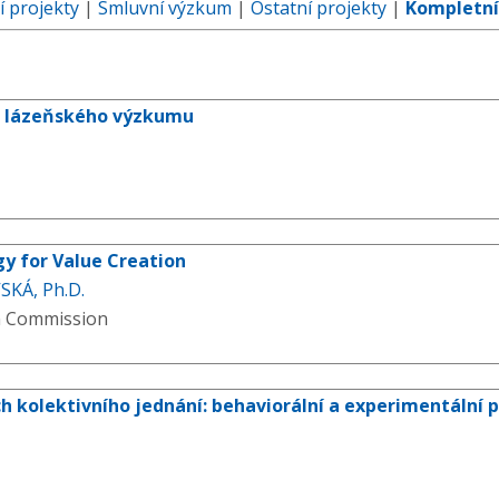
í projekty
|
Smluvní výzkum
|
Ostatní projekty
|
Kompletní
 lázeňského výzkumu
gy for Value Creation
SKÁ, Ph.D.
n Commission
h kolektivního jednání: behaviorální a experimentální p