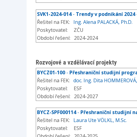
SVK1-2024-014
-
Trendy v podnikání 2024
Řešitel na FEK:
Ing. Alena PALACKÁ, Ph.D.
Poskytovatel: ZČU
Období řešení: 2024-2024
Rozvojové a vzdělávací projekty
BYCZ01-100
-
Přeshraniční studijní prog
Řešitel na FEK:
doc. Ing. Dita HOMMEROVÁ,
Poskytovatel: ESF
Období řešení: 2024-2027
BYCZ-SPF000114
-
Přeshraniční studijní n
Řešitel na FEK:
Laura Ute VÖLKL, M.Sc.
Poskytovatel: ESF
Období řešení: 2024-2025