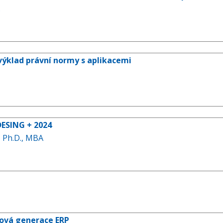
.
výklad právní normy s aplikacemi
 DESING + 2024
 Ph.D., MBA
Nová generace ERP