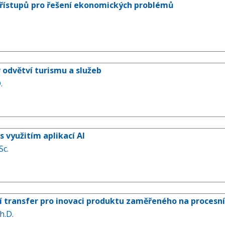
řístupů pro řešení ekonomických problémů
 odvětví turismu a služeb
.
s využitím aplikací AI
Sc.
í transfer pro inovaci produktu zaměřeného na procesní
h.D.