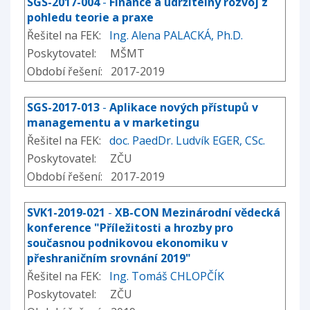
SGS-2017-004
-
Finance a udržitelný rozvoj z
pohledu teorie a praxe
Řešitel na FEK:
Ing. Alena PALACKÁ, Ph.D.
Poskytovatel: MŠMT
Období řešení: 2017-2019
SGS-2017-013
-
Aplikace nových přístupů v
managementu a v marketingu
Řešitel na FEK:
doc. PaedDr. Ludvík EGER, CSc.
Poskytovatel: ZČU
Období řešení: 2017-2019
SVK1-2019-021
-
XB-CON Mezinárodní vědecká
konference "Příležitosti a hrozby pro
současnou podnikovou ekonomiku v
přeshraničním srovnání 2019"
Řešitel na FEK:
Ing. Tomáš CHLOPČÍK
Poskytovatel: ZČU