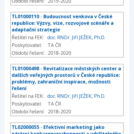
Období řešení: 2019-2020
TL01000110
-
Budoucnost venkova v České
republice: Výzvy, vize, rozvojové scénáře a
adaptační strategie
Řešitel na FEK:
doc. RNDr. Jiří JEŽEK, Ph.D.
Poskytovatel: TA ČR
Období řešení: 2018-2020
TL01000498
-
Revitalizace městských center a
dalších veřejných prostorů v České republice:
problémy, zahraniční inspirace, možnosti
řešení
Řešitel na FEK:
doc. RNDr. Jiří JEŽEK, Ph.D.
Poskytovatel: TA ČR
Období řešení: 2018-2020
TL02000055
-
Efektivní marketing jako
nástroj konkurenceschopnosti a udržitelného