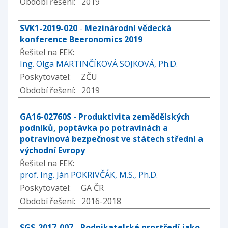
Období řešení: 2019
SVK1-2019-020
-
Mezinárodní vědecká
konference Beeronomics 2019
Řešitel na FEK:
Ing. Olga MARTINČÍKOVÁ SOJKOVÁ, Ph.D.
Poskytovatel: ZČU
Období řešení: 2019
GA16-02760S
-
Produktivita zemědělských
podniků, poptávka po potravinách a
potravinová bezpečnost ve státech střední a
východní Evropy
Řešitel na FEK:
prof. Ing. Ján POKRIVČÁK, M.S., Ph.D.
Poskytovatel: GA ČR
Období řešení: 2016-2018
SGS-2017-007
-
Podnikatelské prostředí jako