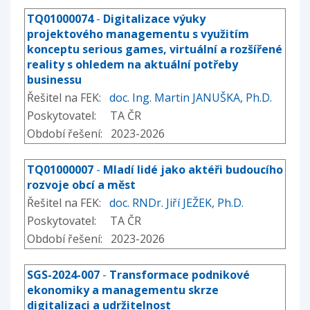
TQ01000074
-
Digitalizace výuky
projektového managementu s využitím
konceptu serious games, virtuální a rozšířené
reality s ohledem na aktuální potřeby
businessu
Řešitel na FEK:
doc. Ing. Martin JANUŠKA, Ph.D.
Poskytovatel: TA ČR
Období řešení: 2023-2026
TQ01000007
-
Mladí lidé jako aktéři budoucího
rozvoje obcí a měst
Řešitel na FEK:
doc. RNDr. Jiří JEŽEK, Ph.D.
Poskytovatel: TA ČR
Období řešení: 2023-2026
SGS-2024-007
-
Transformace podnikové
ekonomiky a managementu skrze
digitalizaci a udržitelnost